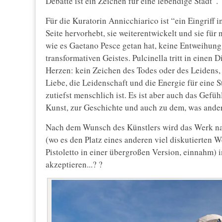
Debatte ist ein Zeichen für eine lebendige Stadt”.
Für die Kuratorin Annicchiarico ist “ein Eingriff 
Seite hervorhebt, sie weiterentwickelt und sie für
wie es Gaetano Pesce getan hat, keine Entweihung
transformativen Geistes. Pulcinella tritt in einen
Herzen: kein Zeichen des Todes oder des Leidens,
Liebe, die Leidenschaft und die Energie für eine S
zutiefst menschlich ist. Es ist aber auch das Gefüh
Kunst, zur Geschichte und auch zu dem, was anders
Nach dem Wunsch des Künstlers wird das Werk nac
(wo es den Platz eines anderen viel diskutierten W
Pistoletto in einer übergroßen Version, einnahm)
akzeptieren...? ?