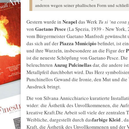
anderen wegen seiner phallischen Form und schließ
Neapel
Gestern wurde in
das Werk
Tu si ’na cosa
Gaetano Pesce
von
(La Spezia, 1939 - New York,
vom Bürgermeister Gaetano Manfredi gewünscht u
Piazza Municipio
das sich auf der
befindet, ist e
P
und ihre Wurzeln, insbesondere an die Figur der
ist die neueste Schöpfung von Gaetano Pesce. Die 
Anzug Pulcinellas
beleuchteten
dar, die andere is
Metallpfeil durchbohrt wird. Das Herz symbolisie
Punchinellos Gewand die Ironie, den Mut und die
Ausdruck bringt.
Die von Silvana Annicchiarico kuratierte Installa
wider: die Ästhetik des Unvollkommenen, die Auf
kreative Kraft.Die Arbeit soll viele der zentral
farbige Kleid
Weibliche, dargestellt durch das
, d
Kraft, die Ästhetik des Unvollkommenen und der