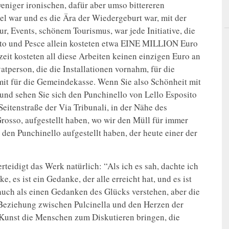
eniger ironischen, dafür aber umso bittereren
l war und es die Ära der Wiedergeburt war, mit der
r, Events, schönem Tourismus, war jede Initiative, die
letto und Pesce allein kosteten etwa EINE MILLION Euro
it kosteten all diese Arbeiten keinen einzigen Euro an
vatperson, die die Installationen vornahm, für die
t für die Gemeindekasse. Wenn Sie also Schönheit mit
 und sehen Sie sich den Punchinello von Lello Esposito
Seitenstraße der Via Tribunali, in der Nähe des
rosso, aufgestellt haben, wo wir den Müll für immer
 den Punchinello aufgestellt haben, der heute einer der
.
verteidigt das Werk natürlich: “Als ich es sah, dachte ich
 es ist ein Gedanke, der alle erreicht hat, und es ist
auch als einen Gedanken des Glücks verstehen, aber die
er Beziehung zwischen Pulcinella und den Herzen der
 Kunst die Menschen zum Diskutieren bringen, die