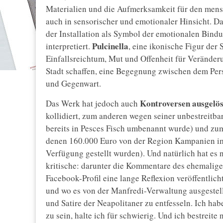
Materialien und die Aufmerksamkeit für den mens
auch in sensorischer und emotionaler Hinsicht. Da
der Installation als Symbol der emotionalen Bindu
Pulcinella
interpretiert.
, eine ikonische Figur der 
Einfallsreichtum, Mut und Offenheit für Veränder
Stadt schaffen, eine Begegnung zwischen dem Per
und Gegenwart.
Kontroversen ausgelös
Das Werk hat jedoch auch
kollidiert, zum anderen wegen seiner unbestreitb
bereits in Pesces Fisch umbenannt wurde) und zum
denen 160.000 Euro von der Region Kampanien i
Verfügung gestellt wurden). Und natürlich hat es
kritische: darunter die Kommentare des ehemalig
Facebook-Profil eine lange Reflexion veröffentlic
und wo es von der Manfredi-Verwaltung ausgestellt
und Satire der Neapolitaner zu entfesseln. Ich habe
zu sein, halte ich für schwierig. Und ich bestreite