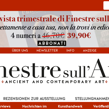
ÜBER UNS
NEWSLETTER
INFO
ANZEIGE
REZENSIONEN ZUR AUSSTELLUNG
STELLUNGNAHME
erviews
Nachrichten im
Kunsthandwerk
Veröffent