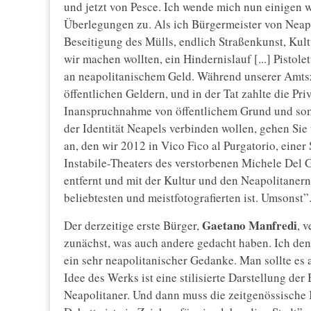
und jetzt von Pesce. Ich wende mich nun einigen w
Überlegungen zu. Als ich Bürgermeister von Neape
Beseitigung des Mülls, endlich Straßenkunst, Kultu
wir machen wollten, ein Hindernislauf [...] Pisto
an neapolitanischem Geld. Während unserer Amtsze
öffentlichen Geldern, und in der Tat zahlte die Pri
Inanspruchnahme von öffentlichem Grund und somi
der Identität Neapels verbinden wollen, gehen Sie
an, den wir 2012 in Vico Fico al Purgatorio, einer 
Instabile-Theaters des verstorbenen Michele Del G
entfernt und mit der Kultur und den Neapolitanern
beliebtesten und meistfotografierten ist. Umsonst”
Gaetano Manfredi
Der derzeitige erste Bürger,
, 
zunächst, was auch andere gedacht haben. Ich denke,
ein sehr neapolitanischer Gedanke. Man sollte es 
Idee des Werks ist eine stilisierte Darstellung d
Neapolitaner. Und dann muss die zeitgenössische