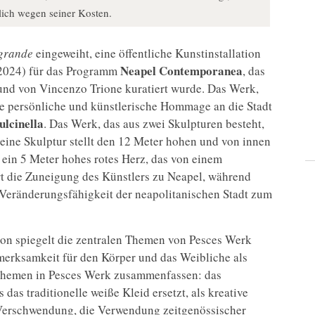
lich wegen seiner Kosten.
 grande
eingeweiht, eine öffentliche Kunstinstallation
Neapel Contemporanea
 2024) für das Programm
, das
nd von Vincenzo Trione kuratiert wurde. Das Werk,
ine persönliche und künstlerische Hommage an die Stadt
ulcinella
. Das Werk, das aus zwei Skulpturen besteht,
eine Skulptur stellt den 12 Meter hohen und von innen
t ein 5 Meter hohes rotes Herz, das von einem
rt die Zuneigung des Künstlers zu Neapel, während
 Veränderungsfähigkeit der neapolitanischen Stadt zum
tion spiegelt die zentralen Themen von Pesces Werk
merksamkeit für den Körper und das Weibliche als
en Themen in Pesces Werk zusammenfassen: das
as das traditionelle weiße Kleid ersetzt, als kreative
 Verschwendung, die Verwendung zeitgenössischer