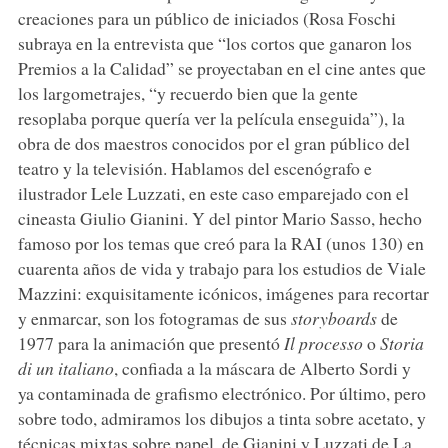
creaciones para un público de iniciados (Rosa Foschi
subraya en la entrevista que “los cortos que ganaron los
Premios a la Calidad” se proyectaban en el cine antes que
los largometrajes, “y recuerdo bien que la gente
resoplaba porque quería ver la película enseguida”), la
obra de dos maestros conocidos por el gran público del
teatro y la televisión. Hablamos del escenógrafo e
ilustrador Lele Luzzati, en este caso emparejado con el
cineasta Giulio Gianini. Y del pintor Mario Sasso, hecho
famoso por los temas que creó para la RAI (unos 130) en
cuarenta años de vida y trabajo para los estudios de Viale
Mazzini: exquisitamente icónicos, imágenes para recortar
y enmarcar, son los fotogramas de sus
storyboards
de
1977 para la animación que presentó
Il processo
o
Storia
di un italiano
, confiada a la máscara de Alberto Sordi y
ya contaminada de grafismo electrónico. Por último, pero
sobre todo, admiramos los dibujos a tinta sobre acetato, y
técnicas mixtas sobre papel, de Gianini y Luzzati de La