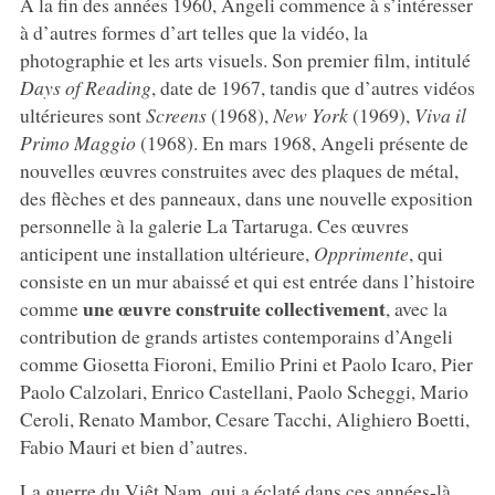
À la fin des années 1960, Angeli commence à s’intéresser
à d’autres formes d’art telles que la vidéo, la
photographie et les arts visuels. Son premier film, intitulé
Days of Reading
, date de 1967, tandis que d’autres vidéos
ultérieures sont
Screens
(1968),
New York
(1969),
Viva il
Primo Maggio
(1968). En mars 1968, Angeli présente de
nouvelles œuvres construites avec des plaques de métal,
des flèches et des panneaux, dans une nouvelle exposition
personnelle à la galerie La Tartaruga. Ces œuvres
anticipent une installation ultérieure,
Opprimente
, qui
consiste en un mur abaissé et qui est entrée dans l’histoire
une œuvre construite collectivement
comme
, avec la
contribution de grands artistes contemporains d’Angeli
comme Giosetta Fioroni, Emilio Prini et Paolo Icaro, Pier
Paolo Calzolari, Enrico Castellani, Paolo Scheggi, Mario
Ceroli, Renato Mambor, Cesare Tacchi, Alighiero Boetti,
Fabio Mauri et bien d’autres.
La guerre du Viêt Nam, qui a éclaté dans ces années-là,