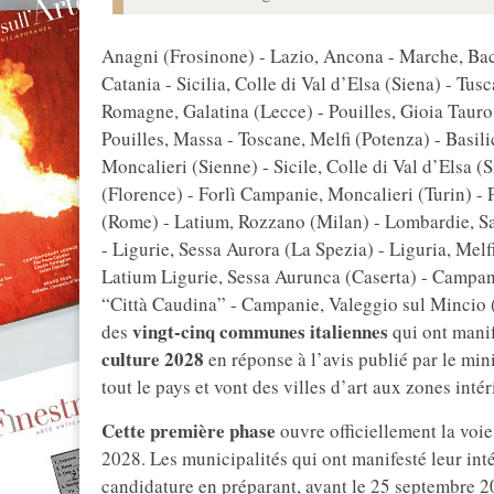
Anagni (Frosinone) - Lazio, Ancona - Marche, Ba
Catania - Sicilia, Colle di Val d’Elsa (Siena) - Tus
Romagne, Galatina (Lecce) - Pouilles, Gioia Tauro 
Pouilles, Massa - Toscane, Melfi (Potenza) - Basil
Moncalieri (Sienne) - Sicile, Colle di Val d’Elsa (
(Florence) - Forlì Campanie, Moncalieri (Turin) - 
(Rome) - Latium, Rozzano (Milan) - Lombardie, Sa
- Ligurie, Sessa Aurora (La Spezia) - Liguria, Melf
Latium Ligurie, Sessa Aurunca (Caserta) - Campan
“Città Caudina” - Campanie, Valeggio sul Mincio (V
vingt-cinq communes italiennes
des
qui ont manife
culture 2028
en réponse à l’avis publié par le min
tout le pays et vont des villes d’art aux zones int
Cette première phase
ouvre officiellement la voie 
2028. Les municipalités qui ont manifesté leur inté
candidature en préparant, avant le 25 septembre 2