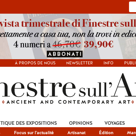
À PROPOS DE NOUS
NEWSLETTER
INFO
PUBLI
ITIQUE DES EXPOSITIONS
OPINIONS
VOYAGES
s
Focus sur l'actualité
Artisanat
Édition
Mar