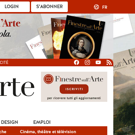
LOGIN
S’ABONNER
FR
CITÉ
DESIGN
EMPLOI
che
Cinéma, théâtre et télévision