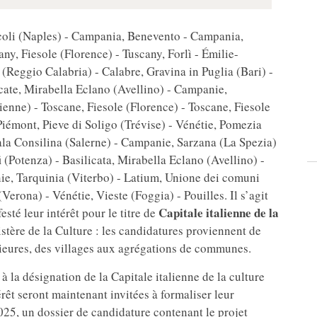
coli (Naples) - Campania, Benevento - Campania,
cany, Fiesole (Florence) - Tuscany, Forlì - Émilie-
(Reggio Calabria) - Calabre, Gravina in Puglia (Bari) -
icate, Mirabella Eclano (Avellino) - Campanie,
Sienne) - Toscane, Fiesole (Florence) - Toscane, Fiesole
Piémont, Pieve di Soligo (Trévise) - Vénétie, Pomezia
la Consilina (Salerne) - Campanie, Sarzana (La Spezia)
i (Potenza) - Basilicata, Mirabella Eclano (Avellino) -
ie, Tarquinia (Viterbo) - Latium, Unione dei comuni
erona) - Vénétie, Vieste (Foggia) - Pouilles. Il s’agit
Capitale italienne de la
sté leur intérêt pour le titre de
istère de la Culture : les candidatures proviennent de
érieures, des villages aux agrégations de communes.
à la désignation de la Capitale italienne de la culture
rêt seront maintenant invitées à formaliser leur
025, un dossier de candidature contenant le projet