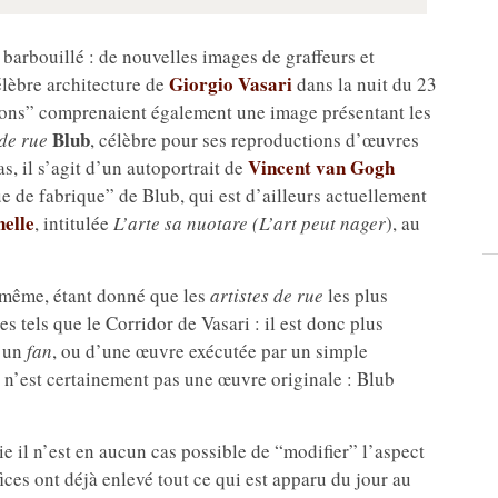
barbouillé : de nouvelles images de graffeurs et
Giorgio Vasari
élèbre architecture de
dans la nuit du 23
ntions” comprenaient également une image présentant les
Blub
 de rue
, célèbre pour ses reproductions d’œuvres
Vincent van Gogh
, il s’agit d’un autoportrait de
 de fabrique” de Blub, qui est d’ailleurs actuellement
nelle
, intitulée
L’arte sa nuotare (L’art peut nager
), au
lui-même, étant donné que les
artistes de rue
les plus
s tels que le Corridor de Vasari : il est donc plus
r un
fan
, ou d’une œuvre exécutée par un simple
 n’est certainement pas une œuvre originale : Blub
lie il n’est en aucun cas possible de “modifier” l’aspect
fices ont déjà enlevé tout ce qui est apparu du jour au