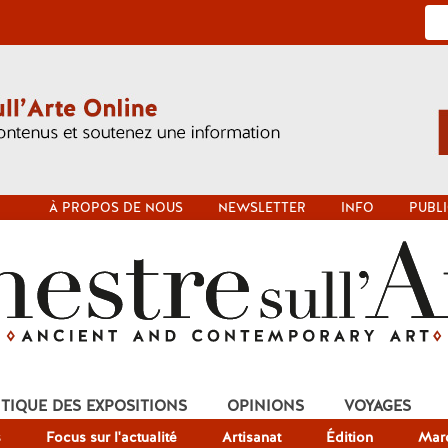
À PROPOS DE NOUS
NEWSLETTER
INFO
PUBLI
ITIQUE DES EXPOSITIONS
OPINIONS
VOYAGES
s
Focus sur l'actualité
Artisanat
Édition
Mar