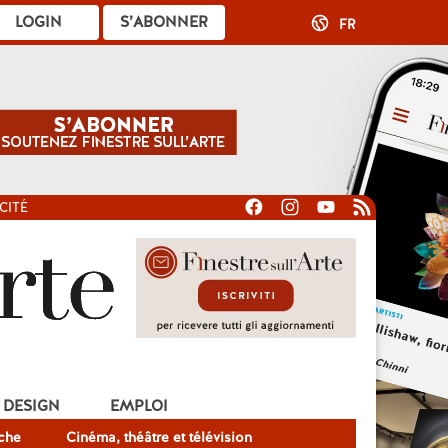
LOGIN
S’ABONNER
FR
CITÉ
DESIGN
EMPLOI
che
Cinéma, théâtre et télévision