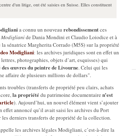
ntre d'un litige, ont été saisies en Suisse. Elles constituent
digliani
rebondissement
a connu un nouveau
ces
e Modigliani
de Dania Mondini et Claudio Loiodice et à
de la sénatrice Margherita Corrado (M5S) sur la propriété
deo Modigliani
: les archives juridiques sont en effet un
ttres, photographies, objets d’art, esquisses) qui
té des œuvres du peintre de Livourne
. Celui qui les
e affaire de plusieurs millions de dollars".
ts troubles (transferts de propriété peu clairs, achats
la propriété
n’est
ncore,
du patrimoine documentaire
article
). Aujourd’hui, un nouvel élément vient s’ajouter
n effet annoncé qu’il avait saisi les archives du Port
 les derniers transferts de propriété de la collection.
appelle les archives légales Modigliani, c’est-à-dire la