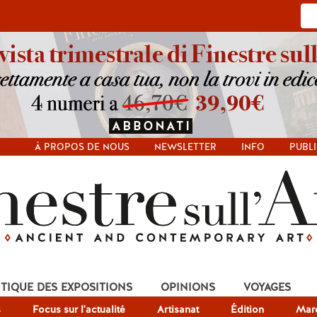
À PROPOS DE NOUS
NEWSLETTER
INFO
PUBLI
ITIQUE DES EXPOSITIONS
OPINIONS
VOYAGES
s
Focus sur l'actualité
Artisanat
Édition
Mar