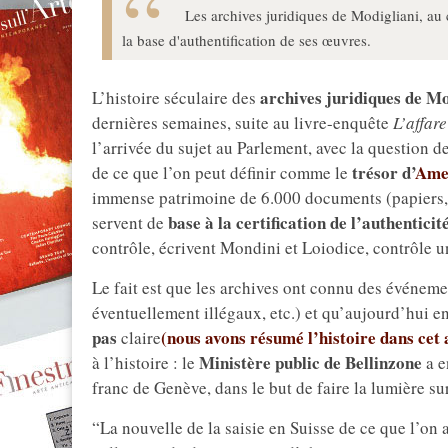
Les archives juridiques de Modigliani, au ce
la base d'authentification de ses œuvres.
archives juridiques de Mo
L’histoire séculaire des
dernières semaines, suite au livre-enquête
L’affar
l’arrivée du sujet au Parlement, avec la question 
trésor d’
Ame
de ce que l’on peut définir comme le
immense patrimoine de 6.000 documents (papiers, le
base à la certification de l’authentici
servent de
contrôle, écrivent Mondini et Loiodice, contrôle un
Le fait est que les archives ont connu des événemen
éventuellement illégaux, etc.) et qu’aujourd’hui e
pas
(nous avons résumé l’histoire dans cet 
claire
Ministère public de Bellinzone
à l’histoire : le
a e
franc de Genève, dans le but de faire la lumière sur
“La nouvelle de la saisie en Suisse de ce que l’on 