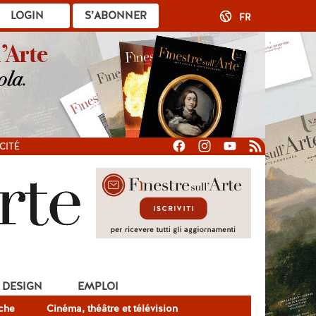
LOGIN
S’ABONNER
FR
CITÉ
DESIGN
EMPLOI
che
Cinéma, théâtre et télévision