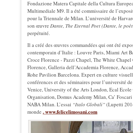
Fondazione Matera Capitale della Cultura Europe
Multimediale M9. Il a été commissaire de l’exposi
pour la Triennale de Milan. L’université de Harvar
son œuvre
Dante, The Eternal Poet (Dante, le poèt
perpétuité.
Il a créé des œuvres commandées qui ont été exposé
contemporain d’Italie : Louvre Paris, Miami Art Ba
Croce Florence - Pazzi Chapel, The White Chapel 
Florence, Galleria dell’Accademia Florence, Acca
Rohe Pavilion Barcelona. Expert en culture visuelle
conférences et des séminaires pour l’université de
Venice, University of the Arts London, Ecal Ecol
Organisation, Domus Academy Milan, Ca’ Foscari 
NABA Milan. L’essai
“Italo Globali”
(Lupetti 201
. www.felicelimosani.com
monde