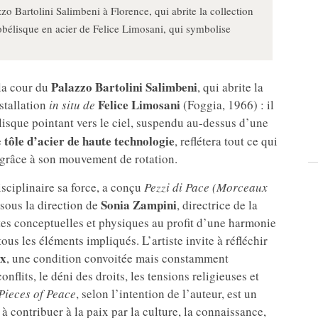
zo Bartolini Salimbeni à Florence, qui abrite la collection
obélisque en acier de Felice Limosani, qui symbolise
Palazzo Bartolini Salimbeni
 la cour du
, qui abrite la
Felice Limosani
nstallation
in situ de
(Foggia, 1966) : il
lisque pointant vers le ciel, suspendu au-dessus d’une
tôle d’acier de haute technologie
e
, reflétera tout ce qui
 grâce à son mouvement de rotation.
isciplinaire sa force, a conçu
Pezzi di Pace (Morceaux
Sonia Zampini
 sous la direction de
, directrice de la
mites conceptuelles et physiques au profit d’une harmonie
tous les éléments impliqués. L’artiste invite à réfléchir
ix
, une condition convoitée mais constamment
onflits, le déni des droits, les tensions religieuses et
Pieces of Peace
, selon l’intention de l’auteur, est un
 à contribuer à la paix par la culture, la connaissance,