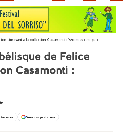
lice Limosani à la collection Casamonti : "Morceaux de paix
bélisque de Felice
ion Casamonti :
té
Discover
Sources préférées