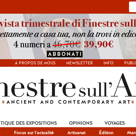
À PROPOS DE NOUS
NEWSLETTER
INFO
PUBLI
ITIQUE DES EXPOSITIONS
OPINIONS
VOYAGES
s
Focus sur l'actualité
Artisanat
Édition
Mar