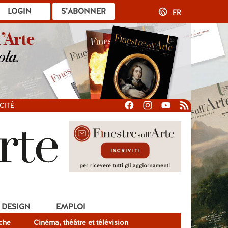
LOGIN
S’ABONNER
FR
CITÉ
DESIGN
EMPLOI
che
Cinéma, théâtre et télévision