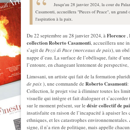
Jusqu'au 28 janvier 2024, la cour du Palaz
Casamonti, accueillera "Pieces of Peace", un grand 
l'aspiration à la paix.
Florence
Du 22 septembre au 28 janvier 2024, à
,
collection Roberto Casamonti
, accueillera une i
s’agit de
Pezzi di Pace (morceaux de paix
), un obé
nappe d’eau. La surface de l’obélisque, faite d’un
l’entoure, en changeant lentement de perspective,
Limosani, un artiste qui fait de la formation plurid
Roberto Casamonti
de paix
), une commande de
:
Collection, le projet vise à éliminer toutes les li
visuelle qui intègre et fait dialoguer et s’accorder 
désir collectif de pa
sur le moment présent, sur le
insatisfaite en raison de l’incapacité à apaiser les c
ethniques, et les catastrophes environnementales.
signe, il n’a rien de politique, mais appelle chacun