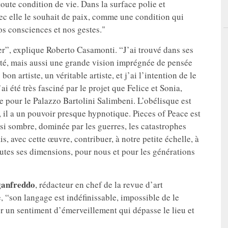
oute condition de vie. Dans la surface polie et
 avec elle le souhait de paix, comme une condition qui
os consciences et nos gestes."
ier”, explique Roberto Casamonti. “J’ai trouvé dans ses
té, mais aussi une grande vision imprégnée de pensée
n artiste, un véritable artiste, et j’ai l’intention de le
ai été très fasciné par le projet que Felice et Sonia,
e pour le Palazzo Bartolini Salimbeni. L’obélisque est
, il a un pouvoir presque hypnotique. Pieces of Peace est
ssi sombre, dominée par les guerres, les catastrophes
s, avec cette œuvre, contribuer, à notre petite échelle, à
toutes ses dimensions, pour nous et pour les générations
ganfreddo
, rédacteur en chef de la revue d’art
, “son langage est indéfinissable, impossible de le
er un sentiment d’émerveillement qui dépasse le lieu et