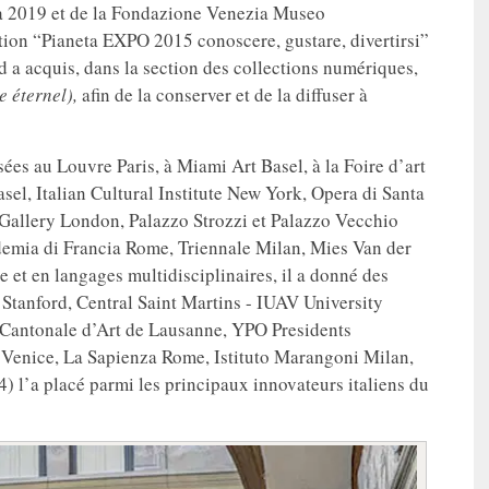
a 2019 et de la Fondazione Venezia Museo
tion “Pianeta EXPO 2015 conoscere, gustare, divertirsi”
d a acquis, dans la section des collections numériques,
e éternel),
afin de la conserver et de la diffuser à
es au Louvre Paris, à Miami Art Basel, à la Foire d’art
sel, Italian Cultural Institute New York, Opera di Santa
Gallery London, Palazzo Strozzi et Palazzo Vecchio
demia di Francia Rome, Triennale Milan, Mies Van der
 et en langages multidisciplinaires, il a donné des
 Stanford, Central Saint Martins - IUAV University
e Cantonale d’Art de Lausanne, YPO Presidents
Venice, La Sapienza Rome, Istituto Marangoni Milan,
4) l’a placé parmi les principaux innovateurs italiens du