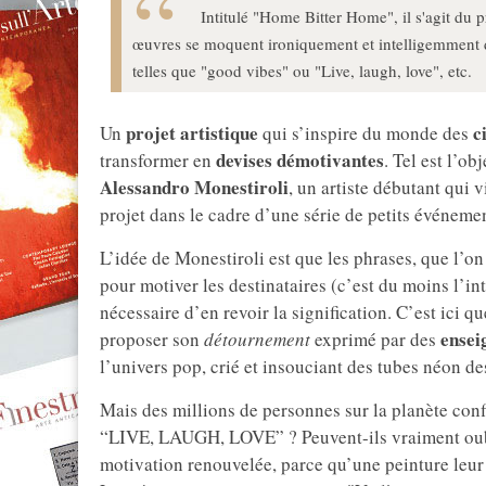
Intitulé "Home Bitter Home", il s'agit du p
œuvres se moquent ironiquement et intelligemment d
telles que "good vibes" ou "Live, laugh, love", etc.
projet artistique
c
Un
qui s’inspire du monde des
devises démotivantes
transformer en
. Tel est l’ob
Alessandro Monestiroli
, un artiste débutant qui 
projet dans le cadre d’une série de petits événemen
L’idée de Monestiroli est que les phrases, que l’on
pour motiver les destinataires (c’est du moins l’in
nécessaire d’en revoir la signification. C’est ici q
ensei
proposer son
détournement
exprimé par des
l’univers pop, crié et insouciant des tubes néon d
Mais des millions de personnes sur la planète confi
“LIVE, LAUGH, LOVE” ? Peuvent-ils vraiment oubli
motivation renouvelée, parce qu’une peinture leur di