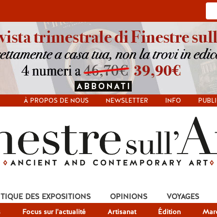
À PROPOS DE NOUS
NEWSLETTER
INFO
PUBLI
ITIQUE DES EXPOSITIONS
OPINIONS
VOYAGES
s
Focus sur l'actualité
Artisanat
Édition
Mar