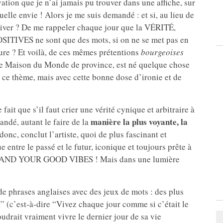
ation que je n’ai jamais pu trouver dans une affiche, sur
elle envie ! Alors je me suis demandé : et si, au lieu de
tiver ? De me rappeler chaque jour que la VÉRITÉ,
IVES ne sont que des mots, si on ne se met pas en
ure ? Et voilà, de ces mêmes prétentions
bourgeoises
lle Maison du Monde de province, est né quelque chose
r ce thème, mais avec cette bonne dose d’ironie et de
 fait que s’il faut crier une vérité cynique et arbitraire à
manière la plus voyante, la
ndé, autant le faire de la
 donc, conclut l’artiste, quoi de plus fascinant et
ntre le passé et le futur, iconique et toujours prête à
 AND YOUR GOOD VIBES ! Mais dans une lumière
 de phrases anglaises avec des jeux de mots : des plus
” (c’est-à-dire “Vivez chaque jour comme si c’était le
voudrait vraiment vivre le dernier jour de sa vie