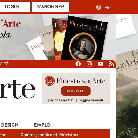
LOGIN
S’ABONNER
FR
CITÉ
DESIGN
EMPLOI
che
Cinéma, théâtre et télévision