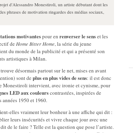
rojet d'Alessandro Monestiroli, un artiste débutant dont les
es phrases de motivation ringardes des médias sociaux,
itations motivantes
renverser le sens
pour en
et les
jectif de
Home Bitter Home
, la série du jeune
vient du monde de la publicité et qui a présenté son
ts artistiques à Milan.
 trouve désormais partout sur le net, mises en avant
plus en plus vides de sens
tention) sont de
: il est donc
ue Monestiroli intervient, avec ironie et cynisme, pour
gnes LED aux couleurs
contrastées, inspirées de
es années 1950 et 1960.
ent-elles vraiment leur bonheur à une affiche qui dit :
er leurs insécurités et vivre chaque jour avec une
t de le faire ? Telle est la question que pose l’artiste.