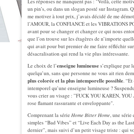
Les réponses ne manquent pas : "Voilà, cette motiv
un pin’s, ou dans un slogan posté sur Instagram. Qu
me motiver à tout prix, j’avais décidé de me démo
l’AMOUR, la CONFIANCE et les VIBRATIONS POSIT
avant pour se changer et changer ce qui nous ento
que l’on trouve sur les étagères de n’importe que
qui avait pour but premier de me faire réfléchir su
désacralisation qui rend la vie plus intéressante.
enseigne lumineuse
Le choix de l’
s’explique par le
quelqu’un, sans que personne ne vous ait rien dema
plus
colorée et la plus intemporelle possible
. “Et
intemporel qu’une enseigne lumineuse ? Suspendue e
vous crier au visage : ”FUCK YOU KAREN, YOU
rose flamant rassurante et enveloppante".
Comprenant la série
Home Bitter Home
, une série
simples “Bad Vibes” et “Live Each Day as the Last
dernier”, mais suivi d’un petit visage triste : qui 