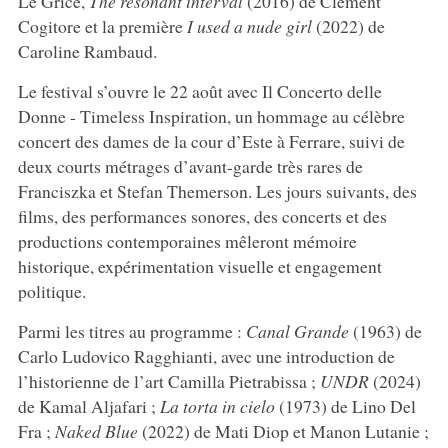
Le Grice,
The resonant interval
(2016) de Clément
Cogitore et la première
I used a nude girl
(2022) de
Caroline Rambaud.
Le festival s’ouvre le 22 août avec Il Concerto delle
Donne - Timeless Inspiration, un hommage au célèbre
concert des dames de la cour d’Este à Ferrare, suivi de
deux courts métrages d’avant-garde très rares de
Franciszka et Stefan Themerson. Les jours suivants, des
films, des performances sonores, des concerts et des
productions contemporaines mêleront mémoire
historique, expérimentation visuelle et engagement
politique.
Parmi les titres au programme :
Canal Grande
(1963) de
Carlo Ludovico Ragghianti, avec une introduction de
l’historienne de l’art Camilla Pietrabissa ;
UNDR
(2024)
de Kamal Aljafari ;
La
torta in cielo
(1973) de Lino Del
Fra ;
Naked Blue
(2022) de Mati Diop et Manon Lutanie ;