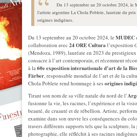
Du 13 septembre au 20 octobre 2024, le 
l'artiste argentine La Chola Poblete, lauréate du pr
origines indigènes.
MUDEC
Du 13 septembre au 20 octobre 2024, le
24 ORE Cultura
collaboration avec
l’exposition
G
(Mendoza, 1989), lauréate en 2023 du prestigieux 
consacre à l’art contemporain, et récemment réco
60e exposition internationale d’art de la Bie
à la
Färber
, responsable mondial de l’art et de la cul
origines indig
Chola Poblete rend hommage à ses
Arg
Tirant son nom de sa ville natale du nord de l’
fusionne la vie, les racines, l’expérience et la visi
beauté, de cruauté et de rébellion. Artiste, perfo
examine dans son œuvre les conséquences du colon
travers différents supports tels que la sculpture, la
photographie, elle réfléchit à ses racines indigène