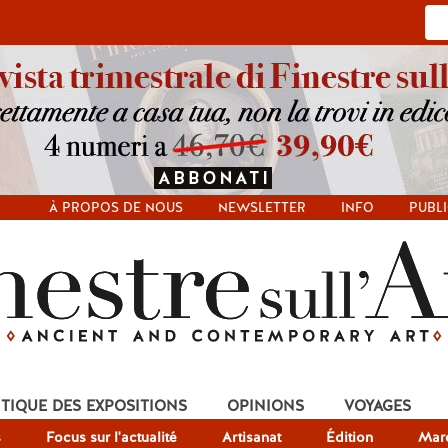
À PROPOS DE NOUS
NEWSLETTER
INFO
PUBLI
ITIQUE DES EXPOSITIONS
OPINIONS
VOYAGES
s
Focus sur l'actualité
Artisanat
Édition
Mar