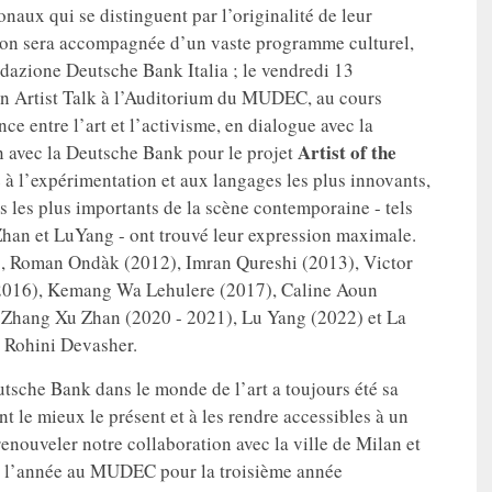
ionaux qui se distinguent par l’originalité de leur
sition sera accompagnée d’un vaste programme culturel,
ndazione Deutsche Bank Italia ; le vendredi 13
 un Artist Talk à l’Auditorium du MUDEC, au cours
nce entre l’art et l’activisme, en dialogue avec la
Artist of the
on avec la Deutsche Bank pour le projet
à l’expérimentation et aux langages les plus innovants,
es les plus importants de la scène contemporaine - tels
an et LuYang - ont trouvé leur expression maximale.
, Roman Ondàk (2012), Imran Qureshi (2013), Victor
2016), Kemang Wa Lehulere (2017), Caline Aoun
Zhang Xu Zhan (2020 - 2021), Lu Yang (2022) et La
t Rohini Devasher.
sche Bank dans le monde de l’art a toujours été sa
nt le mieux le présent et à les rendre accessibles à un
enouveler notre collaboration avec la ville de Milan et
de l’année au MUDEC pour la troisième année