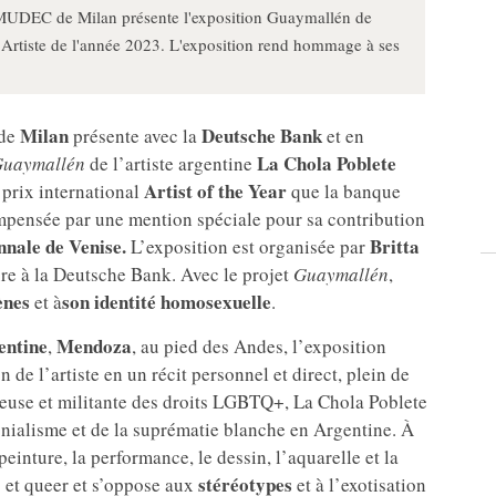
MUDEC de Milan présente l'exposition Guaymallén de
ix Artiste de l'année 2023. L'exposition rend hommage à ses
Milan
Deutsche Bank
de
présente avec la
et en
La Chola Poblete
uaymallén
de l’artiste argentine
Artist of the Year
prix international
que la banque
mpensée par une mention spéciale pour sa contribution
nnale de
Venise.
Britta
L’exposition est organisée par
ture à la Deutsche Bank. Avec le projet
Guaymallén
,
ènes
son identité homosexuelle
et à
.
entine
Mendoza
,
, au pied des Andes, l’exposition
on de l’artiste en un récit personnel et direct, plein de
rmeuse et militante des droits LGBTQ+, La Chola Poblete
ialisme et de la suprématie blanche en Argentine. À
 peinture, la performance, le dessin, l’aquarelle et la
stéréotypes
s et queer et s’oppose aux
et à l’exotisation