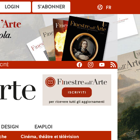
LOGIN
S’ABONNER
FR
CITÉ
DESIGN
EMPLOI
che
Cinéma, théâtre et télévision