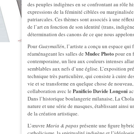
des peuples indigènes en se confrontant au rôle his
expressions de la féminité ciblées ou marginalisées
patriarcales. Ces thèmes sont associés à une réflex
de l’art en fonction de son identité (trans, indigèn
détermination des canons de ce que nous appelons 
Pour
Guaymallén
, l’artiste a conçu un espace qui 
Mudec Photo
réaménageant les salles de
pour en f
contemporaine, un lieu aux couleurs intenses alla
semblables aux nefs d’une église. L’exposition pr
technique très particulière, qui consiste à cuire de
vie et se transforme en quelque chose de nouveau, 
Panificio Davide Longoni
collaboration avec le
ac
Dans l’historique boulangerie milanaise, La Chol
nature et une série de masques, établissant ainsi un
de la création artistique.
L’œuvre
Maria & papas
présente une figure hybride
catholicisme, la spiritualité indigène et l’idéologi