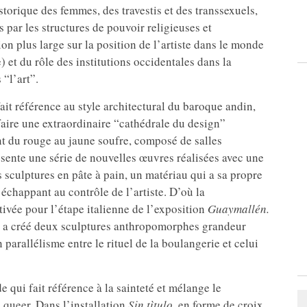
torique des femmes, des travestis et des transsexuels,
 par les structures de pouvoir religieuses et
ion plus large sur la position de l’artiste dans le monde
e) et du rôle des institutions occidentales dans la
“l’art”.
fait référence au style architectural du baroque andin,
aire une extraordinaire “cathédrale du design”
nt du rouge au jaune soufre, composé de salles
ésente une série de nouvelles œuvres réalisées avec une
s sculptures en pâte à pain, un matériau qui a sa propre
échappant au contrôle de l’artiste. D’où la
tivée pour l’étape italienne de l’exposition
Guaymallén.
a a créé deux sculptures anthropomorphes grandeur
 parallélisme entre le rituel de la boulangerie et celui
 qui fait référence à la sainteté et mélange le
e queer. Dans l’installation
Sin tìtulo
, en forme de croix,