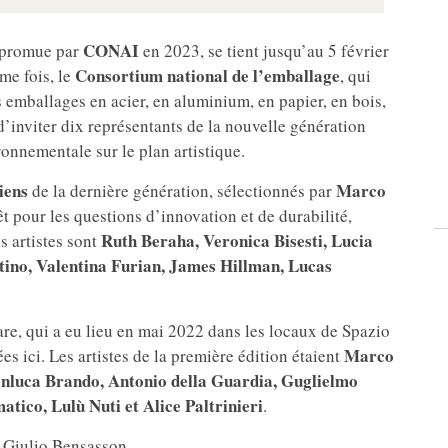
CONAI
 promue par
en 2023, se tient jusqu’au 5 février
Consortium national de l’emballage
me fois, le
, qui
s emballages en acier, en aluminium, en papier, en bois,
 d’inviter dix représentants de la nouvelle génération
ironnementale sur le plan artistique.
liens
Marco
de la dernière génération, sélectionnés par
êt pour les questions d’innovation et de durabilité,
Ruth Beraha, Veronica Bisesti, Lucia
s artistes sont
tino, Valentina Furian, James Hillman, Lucas
are, qui a eu lieu en mai 2022 dans les locaux de Spazio
Marco
s ici. Les artistes de la première édition étaient
anluca Brando, Antonio della Guardia, Guglielmo
ico, Lulù Nuti et Alice Paltrinieri
.
t Giulio Bensasson.