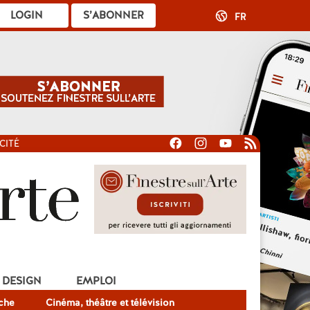
LOGIN
S’ABONNER
FR
CITÉ
DESIGN
EMPLOI
che
Cinéma, théâtre et télévision