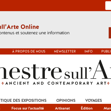
À PROPOS DE NOUS
NEWSLETTER
INFO
PUBLI
ITIQUE DES EXPOSITIONS
OPINIONS
VOYAGES
s
Focus sur l'actualité
Artisanat
Édition
Mar