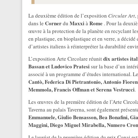
La deuxième édition de l’exposition
Circular Art
,
Corner
Maxxi
Rome
dans le
du
à
. Pour la deuxiè
œuvre à la protection de la planète en recyclant le
en plastique, en bioplastique et en verre, a décidé
d’artistes italiens à réinterpréter la durabilité env
dix artistes ita
L’exposition Arte Circolare réunit
Bassan et Ludovico Pratesi
sur la base d’un intér
associé à un programme d’études international. Le
Cantò, Federica Di Pietrantonio, Antonio Fioren
Memmola, Francis Offman et Serena Vestrucci
.
Les œuvres de la première édition de l’Arte Circol
Taverna au palais Taverna, sont également présentée
Emmanuele, Giulio Bensasson, Bea Bonafini, Gi
Maggini, Diego Miguel Mirabella, Numero Cromat
Le lauréat de la première édition du prix Conai es