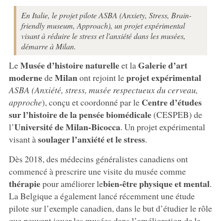
En Italie, le projet pilote ASBA (Anxiety, Stress, Brain-
friendly museum, Approach), un projet expérimental
visant à réduire le stress et l'anxiété dans les musées,
démarre à Milan.
Musée d’histoire naturelle
Galerie d’art
Le
et la
moderne
Milan
projet expérimental
de
ont rejoint le
ASBA (Anxiété, stress, musée respectueux du cerveau,
Centre d’études
approche
), conçu et coordonné par le
sur l’histoire de la pensée biomédicale
(CESPEB) de
Université de Milan-Bicocca
l’
. Un projet expérimental
soulager l’anxiété et le stress
visant à
.
Dès 2018, des médecins généralistes canadiens ont
commencé à prescrire une visite du musée comme
thérapie
bien-être physique et mental
pour améliorer le
.
La Belgique a également lancé récemment une étude
pilote sur l’exemple canadien, dans le but d’étudier le rôle
que peuvent jouer les musées dans l’amélioration de la