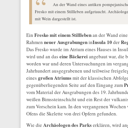
An der Wand eines antiken pompejanische
Fresko mit einem Stillleben aufgetaucht. Archäolo
mit Wein dargestellt ist.
Fresko mit einem Stillleben
Ein
an der Wand eine
neuer Ausgrabungen
Insula 10
Reg
Rahmen
in
der
Das Fresko wurde im Atrium eines Hauses in Insul
eine Bäckerei
wird und an das
angebaut war, die b
worden war und deren Untersuchungen im vergan
Jahrhundert ausgegrabenen und teilweise freigele
großen Atriums
eines
mit der klassischen Abfolg
P
gegenüberliegenden Seite auf den Eingang zum
vom Material der Ausgrabungen des 19. Jahrhunder
weißen Bimssteinschicht und ein Rest der vulkani
zum Vorschein kam. In den vergangenen Wochen w
Ofens die Skelette von drei Opfern gefunden.
Archäologen des Parks
Wie die
erklären, wird a