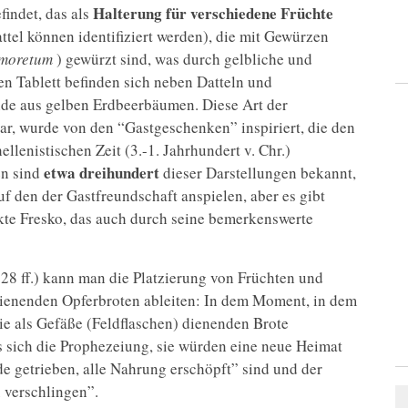
Halterung für verschiedene Früchte
findet, das als
ttel können identifiziert werden), die mit Gewürzen
moretum
) gewürzt sind, was durch gelbliche und
n Tablett befinden sich neben Datteln und
nde aus gelben Erdbeerbäumen. Diese Art der
r, wurde von den “Gastgeschenken” inspiriert, die den
llenistischen Zeit (3.-1. Jahrhundert v. Chr.)
etwa dreihundert
en sind
dieser Darstellungen bekannt,
uf den der Gastfreundschaft anspielen, aber es gibt
kte Fresko, das auch durch seine bemerkenswerte
28 ff.) kann man die Platzierung von Früchten und
dienenden Opferbroten ableiten: In dem Moment, in dem
ie als Gefäße (Feldflaschen) dienenden Brote
s sich die Prophezeiung, sie würden eine neue Heimat
de getrieben, alle Nahrung erschöpft” sind und der
u verschlingen”.