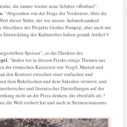
ztruhe, die immer wieder neue Schätze offenbart”,
no
. “Abgesehen von der Frage der Verdienste, über die
Wert dieser Stätte, der wir unsere Aufmerksamkeit
Abschluss des Projekts Großes Pompeji, aber auch mit
die Entwicklung des Kulturerbes haben gemäß Artikel 9
rgestellten Speisen”, so der Direktor des
egel
, “finden wir in diesem Fresko einige Themen aus
ren der römischen Kaiserzeit wie Vergil, Martial und
i an den Kontrast zwischen einer einfachen und
chen dem Bukolischen und dem Sakralen verweist, und
nstlerischer und literarischer Darstellungen auf der
hang nicht an die Pizza denken, die ebenfalls als ?
ute die Welt erobert hat und auch in Sternerestaurants