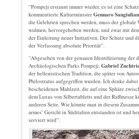
“Pompeji erstaunt immer wieder, es ist eine Schat
Gennaro Sangiulia
kommentierte Kulturminister
die Gelehrten sprechen werden, muss der globale 
widmen, hervorgehoben werden, und zwar mit dem 
der Einleitung neuer Initiativen. Der Schutz und 
der Verfassung absolute Priorität”.
“Abgesehen von der genauen Identifizierung der da
Gabriel Zuchtri
Archäologischen Parks Pompeji,
der hellenistischen Tradition, die später von Auto
Philostratus aufgegriffen wurden. Ich denke dabe
bescheidenen Mahlzeit, die auf eine Sphäre zwis
dem Luxus von Silbertabletts und der Raffinesse kü
anderen Seite. Wie könnte man in diesem Zusammen
armes’ Gericht in Süditalien entstanden ist und he
serviert wird”.