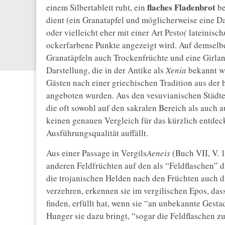
flaches Fladenbrot
einem Silbertablett ruht, ein
be
dient (ein Granatapfel und möglicherweise eine Da
oder vielleicht eher mit einer Art Pesto
(
lateinisch
ockerfarbene Punkte angezeigt wird. Auf demselbe
Granatäpfeln auch Trockenfrüchte und eine Girla
Darstellung, die in der Antike als
Xenia
bekannt wa
Gästen nach einer griechischen Tradition aus der he
angeboten wurden. Aus den vesuvianischen Städt
die oft sowohl auf den sakralen Bereich als auch a
keinen genauen Vergleich für das kürzlich entdec
Ausführungsqualität auffällt.
Aus einer Passage in Vergils
Aeneis
(Buch VII, V. 1
anderen Feldfrüchten auf den als “Feldflaschen” 
die trojanischen Helden nach den Früchten auch d
verzehren, erkennen sie im vergilischen Epos, das
finden, erfüllt hat, wenn sie “an unbekannte Gesta
Hunger sie dazu bringt, “sogar die Feldflaschen z