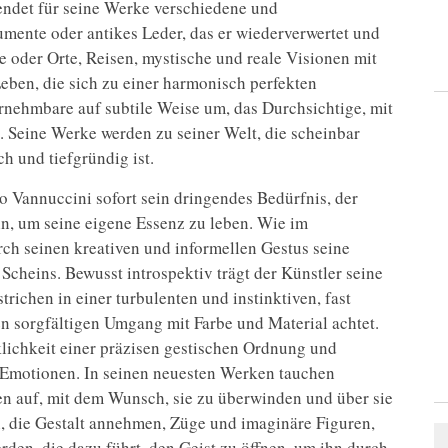
ndet für seine Werke verschiedene und
umente oder antikes Leder, das er wiederverwertet und
e oder Orte, Reisen, mystische und reale Visionen mit
ben, die sich zu einer harmonisch perfekten
nehmbare auf subtile Weise um, das Durchsichtige, mit
zt. Seine Werke werden zu seiner Welt, die scheinbar
ch und tiefgründig ist.
 Vannuccini sofort sein dringendes Bedürfnis, der
ein, um seine eigene Essenz zu leben. Wie im
ch seinen kreativen und informellen Gestus seine
 Scheins. Bewusst introspektiv trägt der Künstler seine
richen in einer turbulenten und instinktiven, fast
en sorgfältigen Umgang mit Farbe und Material achtet.
lichkeit einer präzisen gestischen Ordnung und
 Emotionen. In seinen neuesten Werken tauchen
n auf, mit dem Wunsch, sie zu überwinden und über sie
, die Gestalt annehmen, Züge und imaginäre Figuren,
erden, die dazu führt, den Geist zu öffnen, um ihn durch