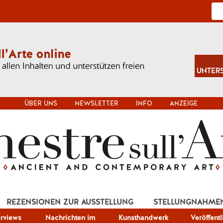
ÜBER UNS
NEWSLETTER
INFO
ANZEIGE
REZENSIONEN ZUR AUSSTELLUNG
STELLUNGNAHME
erviews
Nachrichten im
Kunsthandwerk
Veröffent