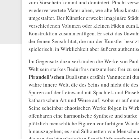
zum Vorschein kommt und dominiert. Pinchi verwe
wiederverwertete Materialien, wie alte Musikinstr
umgestaltet. Der Künstler erweckt imaginäre Städt
verschiedenen Volumen oder kleinen Fäden zum Le
Konstruktion zusammenfügen. Er setzt das Unwahr
der feinen Sensibilität, die nur der Künstler besit
spielerisch, in Wirklichkeit aber äußerst authentis
Im Gegensatz dazu verkünden die Werke von Paolo
Welt sein starkes Bedürfnis mitzuteilen: frei zu s
Pirandell’schen
Dualismus erzählt Vannuccini dur
wahre innere Welt, die des Seins und nicht die des
Spuren auf der Leinwand mit Spachtel- und Pinselst
kathartischen Art und Weise auf, wobei er auf ein
Seine scheinbar chaotischen Werke folgen in Wirk
offenbaren eine harmonische Synthese und starke
plötzlich menschliche Figuren vor farbigen Wände
hinauszugehen; es sind Silhouetten von Menschen
die von der künstlerischen Sensibilität erträumt w