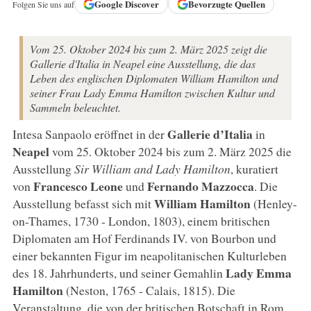
Google
Discover
Bevorzugte Quellen
Folgen Sie uns auf
Vom 25. Oktober 2024 bis zum 2. März 2025 zeigt die
Gallerie d'Italia in Neapel eine Ausstellung, die das
Leben des englischen Diplomaten William Hamilton und
seiner Frau Lady Emma Hamilton zwischen Kultur und
Sammeln beleuchtet.
Gallerie d’Italia
Intesa Sanpaolo eröffnet in der
in
Neapel
vom 25. Oktober 2024 bis zum 2. März 2025 die
Ausstellung
Sir William and Lady Hamilton
, kuratiert
Francesco
Leone
Fernando
Mazzocca
von
und
. Die
William Hamilton
Ausstellung befasst sich mit
(Henley-
on-Thames, 1730 - London, 1803), einem britischen
Diplomaten am Hof Ferdinands IV. von Bourbon und
einer bekannten Figur im neapolitanischen Kulturleben
Lady Emma
des 18. Jahrhunderts, und seiner Gemahlin
Hamilton
(Neston, 1765 - Calais, 1815). Die
Veranstaltung, die von der britischen Botschaft in Rom,