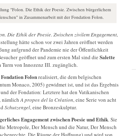
lung "Folon. Die Ethik der Poesie. Zwischen bürgerlichem
enschen" in Zusammenarbeit mit der Fondation Folon.
on. Die Ethik der Poesie. Zwischen zivilem Engagement,
sstellung hätte schon vor zwei Jahren eröffnet werden
ßung aufgrund der Pandemie nie der Öffentlichkeit
Salette
 Besucher geöffnet und zum ersten Mal sind die
m Turm von Innozenz III. zugänglich.
Fondation Folon
r
realisiert, die dem belgischen
entum Monaco, 2005) gewidmet ist, und ist das Ergebnis
und der Fondation: Letztere hat den Vatikanischen
, nämlich
A propos del la Création
, eine Serie von acht
nd
Schutzengel
, eine Bronzeskulptur.
gerliches Engagement zwischen Poesie und Ethik
. Sie
die Metropole, Der Mensch und die Natur, Der Mensch
schenrechte, Die Räume der Hoffnung) und wird von