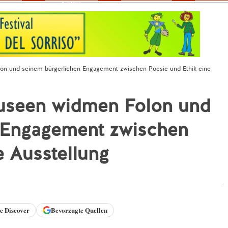
Fokus
on und seinem bürgerlichen Engagement zwischen Poesie und Ethik eine
Museen widmen Folon und
 Engagement zwischen
e Ausstellung
le
Discover
Bevorzugte Quellen