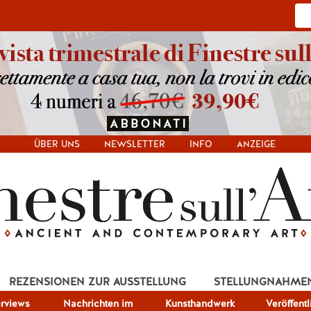
ÜBER UNS
NEWSLETTER
INFO
ANZEIGE
REZENSIONEN ZUR AUSSTELLUNG
STELLUNGNAHME
erviews
Nachrichten im
Kunsthandwerk
Veröffent