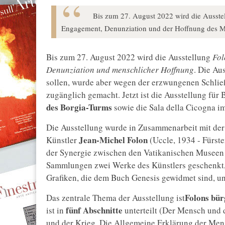
Bis zum 27. August 2022 wird die Ausstel
Engagement, Denunziation und der Hoffnung des M
Bis zum 27. August 2022 wird die Ausstellung
Fol
Denunziation und menschlicher Hoffnung
. Die Au
sollen, wurde aber wegen der erzwungenen Schlie
zugänglich gemacht. Jetzt ist die Ausstellung für
des Borgia-Turms
sowie die Sala della Cicogna i
Die Ausstellung wurde in Zusammenarbeit mit de
Jean-Michel Folon
Künstler
(Uccle, 1934 - Fürst
der Synergie zwischen den Vatikanischen Museen 
Sammlungen zwei Werke des Künstlers geschenkt
Grafiken, die dem Buch Genesis gewidmet sind, u
Folons bür
Das zentrale Thema der Ausstellung ist
fünf Abschnitte
ist in
unterteilt (Der Mensch und 
und der Krieg, Die Allgemeine Erklärung der Men