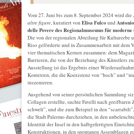
Vom 27. Juni bis zum 8. September 2024 wird die 
Elisa Fulco
Antoni
altre figure
, kuratiert von
und
delle Povere des Regionalmuseums für moderne 
Die von der regionalen Abteilung für Kulturerbe u
Riso geförderte und in Zusammenarbeit mit dem Ver
vier thematischen Kernen zusammen: dem Magazin S
Barrieren, die von der Beziehung des Künstlers z
Ausstellung ist das Ergebnis einer Wiederaufnah
Kontexten, die die Koexistenz von “hoch” und “nie
inszenieren.
Ausgehend von seiner persönlichen Sammlung sizil
Collagen erstellte, suchte Favelli nach greifbaren
schwelt”, und die zum Beispiel in den “scarrabil
die Stadt Palermo durchziehen, in den unbeleuchte
Identität der Insel in den halbgefertigten Einrich
Konstruktionen, in den spontanen Assemblagen 