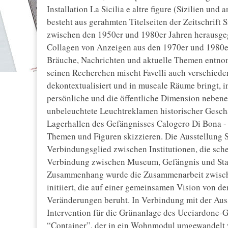
Installation La Sicilia e altre figure (Sizilien und 
besteht aus gerahmten Titelseiten der Zeitschrift 
zwischen den 1950er und 1980er Jahren herausgeg
Collagen von Anzeigen aus den 1970er und 1980er 
Bräuche, Nachrichten und aktuelle Themen entno
seinen Recherchen mischt Favelli auch verschiede
dekontextualisiert und in museale Räume bringt, 
persönliche und die öffentliche Dimension nebenei
unbeleuchtete Leuchtreklamen historischer Geschä
Lagerhallen des Gefängnisses Calogero Di Bona - 
Themen und Figuren skizzieren. Die Ausstellung 
Verbindungsglied zwischen Institutionen, die sch
Verbindung zwischen Museum, Gefängnis und Stad
Zusammenhang wurde die Zusammenarbeit zwisch
initiiert, die auf einer gemeinsamen Vision von d
Veränderungen beruht. In Verbindung mit der Auss
Intervention für die Grünanlage des Ucciardone-G
“Container”, der in ein Wohnmodul umgewandelt wu