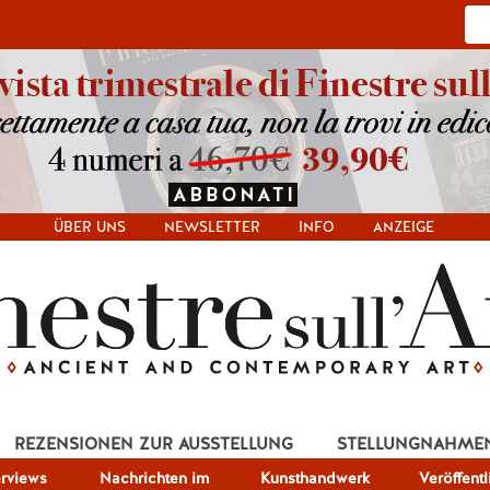
ÜBER UNS
NEWSLETTER
INFO
ANZEIGE
REZENSIONEN ZUR AUSSTELLUNG
STELLUNGNAHME
erviews
Nachrichten im
Kunsthandwerk
Veröffent