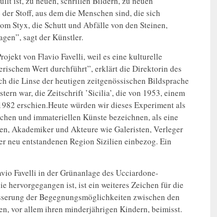
üllt ist, zu neuen, schrillen Bildern, zu neuen
der Stoff, aus dem die Menschen sind, die sich
m Styx, die Schutt und Abfälle von den Steinen,
agen”, sagt der Künstler.
jekt von Flavio Favelli, weil es eine kulturelle
rischem Wert durchführt”, erklärt die Direktorin des
rch die Linse der heutigen zeitgenössischen Bildsprache
ern war, die Zeitschrift ’Sicilia’, die von 1953, einem
s 1982 erschien.Heute würden wir dieses Experiment als
ischen und immateriellen Künste bezeichnen, als eine
en, Akademiker und Akteure wie Galeristen, Verleger
er neu entstandenen Region Sizilien einbezog. Ein
avio Favelli in der Grünanlage des Ucciardone-
e hervorgegangen ist, ist ein weiteres Zeichen für die
besserung der Begegnungsmöglichkeiten zwischen den
, vor allem ihren minderjährigen Kindern, beimisst.