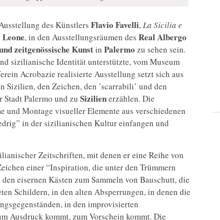
Flavio Favelli
Ausstellung des Künstlers
,
La Sicilia e
o Leone
Real Albergo
, in den Ausstellungsräumen des
und zeitgenössische Kunst
Palermo
in
zu sehen sein.
nd sizilianische Identität unterstützte, vom Museum
ein Acrobazie realisierte Ausstellung setzt sich aus
izilien, den Zeichen, den ’scarrabili’ und den
Sizilien
ur Stadt Palermo und zu
erzählen. Die
me und Montage visueller Elemente aus verschiedenen
drig” in der sizilianischen Kultur einfangen und
ianischer Zeitschriften, mit denen er eine Reihe von
 Zeichen einer “Inspiration, die unter den Trümmern
i”, den eisernen Kästen zum Sammeln von Bauschutt, die
ten Schildern, in den alten Absperrungen, in denen die
tungsgegenständen, in den improvisierten
zum Ausdruck kommt, zum Vorschein kommt. Die