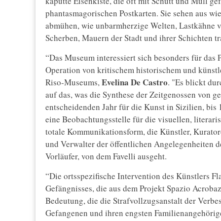
kaputte Eisenkiste, die oft mit Schutt und Müll gef
phantasmagorischen Postkarten. Sie sehen aus wie 
abmühen, wie unbarmherzige Welten, Lastkähne vo
Scherben, Mauern der Stadt und ihrer Schichten tr
“Das Museum interessiert sich besonders für das Pro
Operation von kritischem historischem und künstle
Evelina De Castro
Riso-Museums,
. "Es blickt du
auf das, was die Synthese der Zeitgenossen von gest
entscheidenden Jahr für die Kunst in Sizilien, bi
eine Beobachtungsstelle für die visuellen, literar
totale Kommunikationsform, die Künstler, Kurator
und Verwalter der öffentlichen Angelegenheiten d
Vorläufer, von dem Favelli ausgeht.
“Die ortsspezifische Intervention des Künstlers Fl
Gefängnisses, die aus dem Projekt Spazio Acrobazi
Bedeutung, die die Strafvollzugsanstalt der Ver
Gefangenen und ihren engsten Familienangehörigen