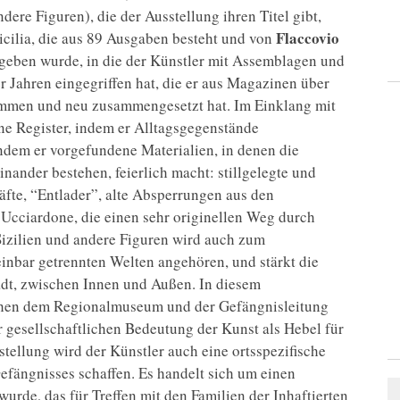
andere Figuren), die der Ausstellung ihren Titel gibt,
Flaccovio
Sicilia, die aus 89 Ausgaben besteht und von
eben wurde, in die der Künstler mit Assemblagen und
Jahren eingegriffen hat, die er aus Magazinen über
mmen und neu zusammengesetzt hat. Im Einklang mit
ne Register, indem er Alltagsgegenstände
indem er vorgefundene Materialien, in denen die
nander bestehen, feierlich macht: stillgelegte und
fte, “Entlader”, alte Absperrungen aus den
Ucciardone, die einen sehr originellen Weg durch
Sizilien und andere Figuren wird auch zum
einbar getrennten Welten angehören, und stärkt die
t, zwischen Innen und Außen. In diesem
en dem Regionalmuseum und der Gefängnisleitung
er gesellschaftlichen Bedeutung der Kunst als Hebel für
tellung wird der Künstler auch eine ortsspezifische
efängnisses schaffen. Es handelt sich um einen
rde, das für Treffen mit den Familien der Inhaftierten