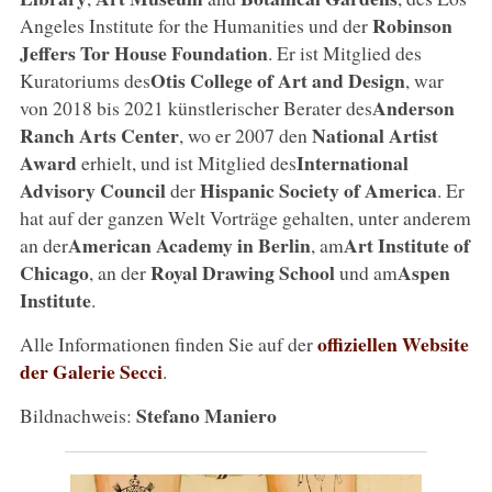
Robinson
Angeles Institute for the Humanities und der
Jeffers Tor House Foundation
. Er ist Mitglied des
Otis College of Art and Design
Kuratoriums des
, war
Anderson
von 2018 bis 2021 künstlerischer Berater des
Ranch Arts Center
National Artist
, wo er 2007 den
Award
International
erhielt, und ist Mitglied des
Advisory Council
Hispanic Society of America
der
. Er
hat auf der ganzen Welt Vorträge gehalten, unter anderem
American Academy in Berlin
Art Institute of
an der
, am
Chicago
Royal Drawing School
Aspen
, an der
und am
Institute
.
offiziellen Website
Alle Informationen finden Sie auf der
der Galerie Secci
.
Stefano Maniero
Bildnachweis: