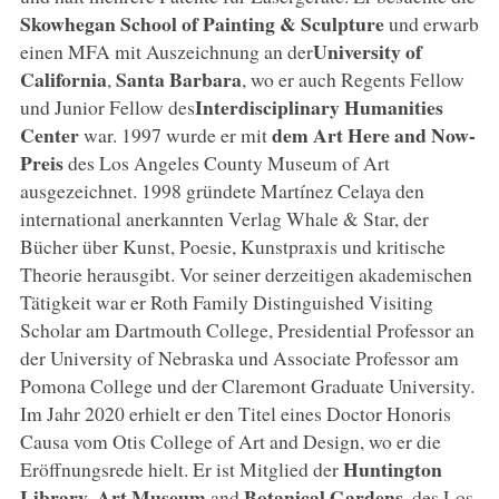
Skowhegan School of Painting & Sculpture
und erwarb
University of
einen MFA mit Auszeichnung an der
California
Santa Barbara
,
, wo er auch Regents Fellow
Interdisciplinary Humanities
und Junior Fellow des
Center
dem Art Here and Now-
war. 1997 wurde er mit
Preis
des Los Angeles County Museum of Art
ausgezeichnet. 1998 gründete Martínez Celaya den
international anerkannten Verlag Whale & Star, der
Bücher über Kunst, Poesie, Kunstpraxis und kritische
Theorie herausgibt. Vor seiner derzeitigen akademischen
Tätigkeit war er Roth Family Distinguished Visiting
Scholar am Dartmouth College, Presidential Professor an
der University of Nebraska und Associate Professor am
Pomona College und der Claremont Graduate University.
Im Jahr 2020 erhielt er den Titel eines Doctor Honoris
Causa vom Otis College of Art and Design, wo er die
Huntington
Eröffnungsrede hielt. Er ist Mitglied der
Library
Art Museum
Botanical Gardens
,
and
, des Los