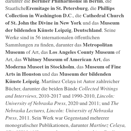
Berliner Philharmonie in Berlin
darunter die
, die
Eremitage in St. Petersburg
Phillips
Staatliche
, die
Collection in Washington D.C
Cathedral Church
., die
of St. John the Divine in New York
Museum
und das
der bildenden Künste Leipzig
Deutschland
,
. Seine
Werke sind in 56 internationalen öffentlichen
Metropolitan
Sammlungen zu finden, darunter das
Museum
Los Angeles County Museum
of Art, das
of
Whitney Museum of American Art
Art, das
, das
Moderna Museet in Stockholm
Museum of Fine
, das
Arts in Houston
Museum der bildenden
und das
Künste Leipzig
. Martínez Celaya ist Autor zahlreicher
Bücher, darunter die beiden Bände
Collected Writings
and Interviews
, 2010-2017 und 1990-2010,
Lincoln:
University of Nebraska Press
, 2020 und 2011; und
The
Nebraska Lectures, Lincoln: University of Nebraska
Press
, 2011. Sein Werk war Gegenstand mehrerer
monografischer Publikationen, darunter
Martínez Celaya,