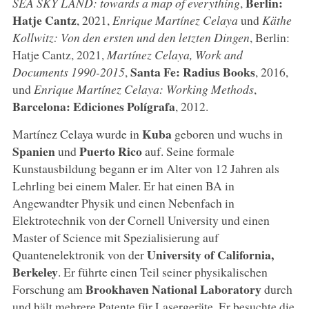
Berlin:
SEA SKY LAND: towards a map of everything
,
Hatje Cantz
, 2021,
Enrique Martínez Celaya
und
Käthe
Kollwitz: Von den ersten und den letzten Dingen
, Berlin:
Hatje Cantz, 2021,
Martínez Celaya, Work and
Santa Fe: Radius Books
Documents 1990-2015
,
, 2016,
und
Enrique Martínez Celaya: Working Methods
,
Barcelona: Ediciones Polígrafa
, 2012.
Kuba
Martínez Celaya wurde in
geboren und wuchs in
Spanien
Puerto Rico
und
auf. Seine formale
Kunstausbildung begann er im Alter von 12 Jahren als
Lehrling bei einem Maler. Er hat einen BA in
Angewandter Physik und einen Nebenfach in
Elektrotechnik von der Cornell University und einen
Master of Science mit Spezialisierung auf
University of California,
Quantenelektronik von der
Berkeley
. Er führte einen Teil seiner physikalischen
Brookhaven National Laboratory
Forschung am
durch
und hält mehrere Patente für Lasergeräte. Er besuchte die