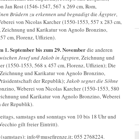
n Jan Rost (1546-1547, 567 x 269 cm, Rom,
einen Brüdern zu erkennen und
begnadigt
die
Ägypter
,
eberei von Nicolas Karcher (1550-1553, 557 x 283 cm,
, Zeichnung und Karikatur von Agnolo Bronzino,
7 cm, Florenz, Uffizien).
m 1. September bis zum 29. November
die anderen
wischen Josef und Jakob in Ägypten
, Zeichnung und
r (1550-1553, 568 x 457 cm, Florenz, Uffizien); Die
 Zeichnung und Karikatur von Agnolo Bronzino,
räsidentschaft der Republik);
Jakob segnet die Söhne
onzino, Weberei von Nicolas Karcher (1550-1553, 580
eichnung und Karikatur von Agnolo Bronzino, Weberei
 der Republik).
reitags, samstags und sonntags von 10 bis 18 Uhr und
ecchio gilt freier Eintritt).
(samstags): info@musefirenze.it; 055 2768224.