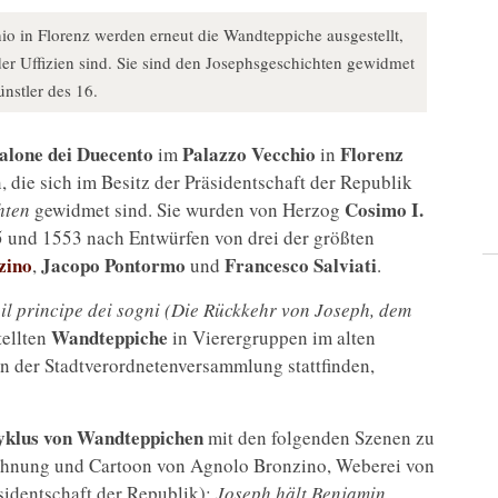
o in Florenz werden erneut die Wandteppiche ausgestellt,
der Uffizien sind. Sie sind den Josephsgeschichten gewidmet
nstler des 16.
alone dei Duecento
Palazzo Vecchio
Florenz
im
in
, die sich im Besitz der Präsidentschaft der Republik
Cosimo I.
hten
gewidmet sind. Sie wurden von Herzog
 und 1553 nach Entwürfen von drei der größten
zino
Jacopo Pontormo
Francesco Salviati
,
und
.
 il principe dei sogni (Die Rückkehr von Joseph, dem
Wandteppiche
tellten
in Vierergruppen im alten
en der Stadtverordnetenversammlung stattfinden,
yklus von Wandteppichen
mit den folgenden Szenen zu
chnung und Cartoon von Agnolo Bronzino, Weberei von
sidentschaft der Republik);
Joseph hält Benjamin
,