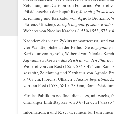
Zeichnung und Cartoon von Pontormo, Weberei vo
Präsidentschaft der Republik);
Joseph gibt sich s
Zeichnung und Karikatur von Agnolo Bronzino, W
Florenz, Uffizien);
Joseph begnadigt seine Brüder
Weberei von Nicolas Karcher (1550-1553, 573 x 45
vo
Nachdem der vierte Zyklus unmontiert ist, sind
vier Wandteppiche an der Reihe: Die
Begegnung z
Karikatur von Agnolo, Weberei von Nicolas Karche
Aufnahme Jakobs in das Reich durch den Pharao
,
Weberei von Jan Rost (1553, 574 x 424 cm, Rom, P
Josephs
, Zeichnung und Karikatur von Agnolo Br
x 468 cm, Florenz, Uffizien);
Jakobs Begräbnis
, Z
von Jan Rost (1553, 581 x 280 cm, Rom, Präsidium
Für das Publikum geöffnet dienstags, mittwochs, f
einmaliger Eintrittspreis von 3 € (für den Palazzo V
Informationen und Reservierungen für Führungen 