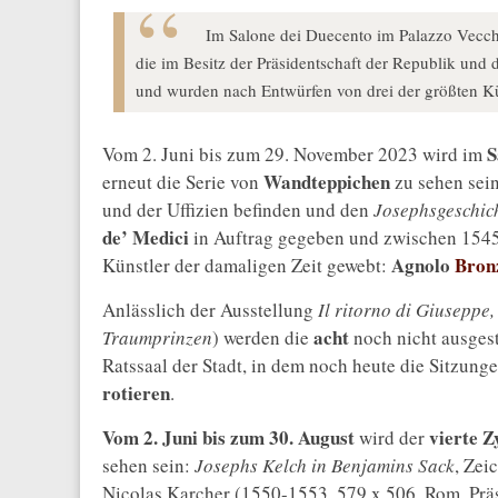
Im Salone dei Duecento im Palazzo Vecchi
die im Besitz der Präsidentschaft der Republik und 
und wurden nach Entwürfen von drei der größten Kü
S
Vom 2. Juni bis zum 29. November 2023 wird im
Wandteppichen
erneut die Serie von
zu sehen sein
und der Uffizien befinden und den
Josephsgeschic
de’ Medici
in Auftrag gegeben und zwischen 1545
Agnolo
Bron
Künstler der damaligen Zeit gewebt:
Anlässlich der Ausstellung
Il ritorno di Giuseppe,
acht
Traumprinzen
) werden die
noch nicht ausges
Ratssaal der Stadt, in dem noch heute die Sitzung
rotieren
.
Vom 2. Juni bis zum 30. August
vierte Z
wird der
sehen sein:
Josephs Kelch in Benjamins Sack
, Zei
Nicolas Karcher (1550-1553, 579 x 506, Rom, Prä