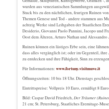
Gemälde, Skulpturen, Kunstgewerbe, Grafiken -, d
wurden aus venezianischen Sammlungen ausgewähl
Stuck bis zu den nächtlichen, feurigen Ruinen vo
Themen Genese und Tod - andere stammen aus Mu
achtzig Werke sind Leihgaben der Staatlichen Er
Desiderio, Giovanni Paolo Pannini, Jacopo und F
Oost dem Älteren, Arturo Nathan und Alessandro 
Ruinen können ein lästiges Erbe sein, eine lähm
dass alles vergänglich ist; oder im Gegenteil, ihr
zu entdecken und ihre Fähigkeit, Sinn zu erzeugen
www.fortuny.visitmuve.it
Für Informationen:
Öffnungszeiten: 10 bis 18 Uhr. Dienstags geschlos
Eintrittspreise: Vollpreis 10 Euro, ermäßigt 8 Euro
Bild: Caspar David Friedrich,
Der Träumer (Ruinen
21 cm; St. Petersburg, Staatliches Eremitage-Mus