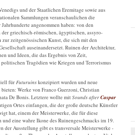
enedigs und der Staatlichen Eremitage sowie aus
ernationalen Sammlungen veranschaulichen die
er Jahrhunderte angenommen haben: von den
 der griechisch-römischen, ägyptischen, assyro-
n zur zeitgenössischen Kunst, die sich mit den
esellschaft auseinandersetzt. Ruinen der Architektur,
en und Ideen, die das Ergebnis von Zeit,
 politischen Tragödien wie Kriegen und Terrorismus
ell für
Futuruins
konzipiert wurden und neue
ieten: Werke von Franco Guerzoni, Christian
ata De Bonis. Letztere wollte mit
Sounds after
Caspar
utigen Ortes einfangen, die der große deutsche Künstler
igt hat, einem der Meisterwerke, die für diese
n und eine wahre Ikone des Ruinengeschmacks im 19.
n der Ausstellung gibt es transversale Meisterwerke -