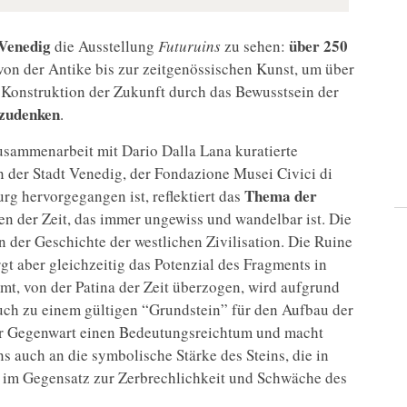
Venedig
über 250
die Ausstellung
Futuruins
zu sehen:
 von der Antike bis zur zeitgenössischen Kunst, um über
e Konstruktion der Zukunft durch das Bewusstsein der
zudenken
.
Zusammenarbeit mit Dario Dalla Lana kuratierte
 der Stadt Venedig, der Fondazione Musei Civici di
Thema der
rg hervorgegangen ist, reflektiert das
en der Zeit, das immer ungewiss und wandelbar ist. Die
n der Geschichte der westlichen Zivilisation. Die Ruine
gt aber gleichzeitig das Potenzial des Fragments in
mt, von der Patina der Zeit überzogen, wird aufgrund
uch zu einem gültigen “Grundstein” für den Aufbau der
er Gegenwart einen Bedeutungsreichtum und macht
s auch an die symbolische Stärke des Steins, die in
r im Gegensatz zur Zerbrechlichkeit und Schwäche des