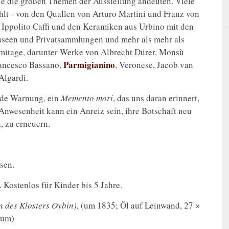
ie die großen Themen der Ausstellung andeuten. Viele
t - von den Quallen von Arturo Martini und Franz von
n Ippolito Caffi und den Keramiken aus Urbino mit den
seen und Privatsammlungen und mehr als mehr als
emitage, darunter Werke von Albrecht Dürer, Monsù
Parmigianino
rancesco Bassano,
, Veronese, Jacob van
Algardi.
ende Warnung, ein
Memento mori
, das uns daran erinnert,
e Anwesenheit kann ein Anreiz sein, ihre Botschaft neu
, zu erneuern.
sen.
. Kostenlos für Kinder bis 5 Jahre.
 des Klosters Oybin)
, (um 1835; Öl auf Leinwand, 27 ×
eum)