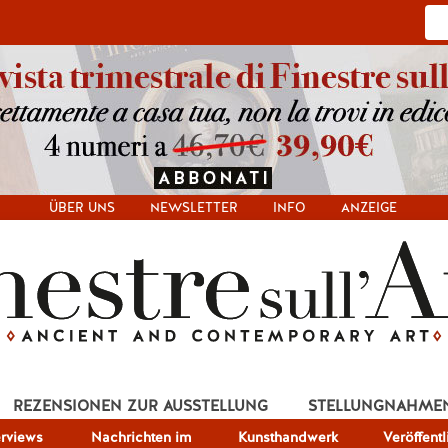
ÜBER UNS
NEWSLETTER
INFO
ANZEIGE
REZENSIONEN ZUR AUSSTELLUNG
STELLUNGNAHME
erviews
Nachrichten im
Kunsthandwerk
Veröffent