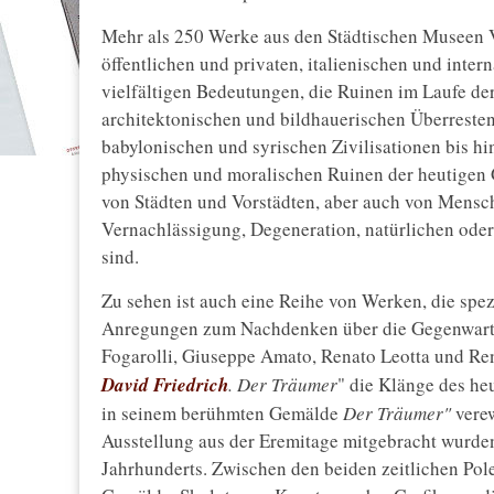
Mehr als 250 Werke aus den Städtischen Museen V
öffentlichen und privaten, italienischen und int
vielfältigen Bedeutungen, die Ruinen im Laufe d
architektonischen und bildhauerischen Überresten
babylonischen und syrischen Zivilisationen bis hi
physischen und moralischen Ruinen der heutigen G
von Städten und Vorstädten, aber auch von Mensch
Vernachlässigung, Degeneration, natürlichen oder
sind.
Zu sehen ist auch eine Reihe von Werken, die spezi
Anregungen zum Nachdenken über die Gegenwart b
Fogarolli, Giuseppe Amato, Renato Leotta und Ren
David Friedrich
. Der Träumer
" die Klänge des he
in seinem berühmten Gemälde
Der Träumer"
verew
Ausstellung aus der Eremitage mitgebracht wurde
Jahrhunderts. Zwischen den beiden zeitlichen Pole