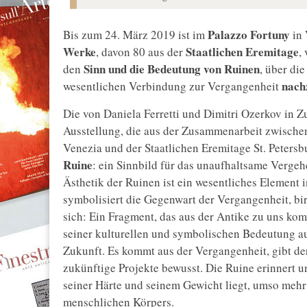
Palazzo Fortuny
Bis zum 24. März 2019 ist im
in
Werke
Staatlichen Eremitage
, davon 80 aus der
,
Sinn und die Bedeutung von Ruinen
den
, über di
nach
wesentlichen Verbindung zur Vergangenheit
Die von Daniela Ferretti und Dimitri Ozerkov in 
Ausstellung, die aus der Zusammenarbeit zwischen
Venezia und der Staatlichen Eremitage St. Petersbu
Ruine
: ein Sinnbild für das unaufhaltsame Vergeh
Ästhetik der Ruinen ist ein wesentliches Element i
symbolisiert die Gegenwart der Vergangenheit, bir
sich: Ein Fragment, das aus der Antike zu uns kom
seiner kulturellen und symbolischen Bedeutung a
Zukunft. Es kommt aus der Vergangenheit, gibt d
zukünftige Projekte bewusst. Die Ruine erinnert un
seiner Härte und seinem Gewicht liegt, umso meh
menschlichen Körpers.