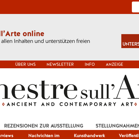
ÜBER UNS
NEWSLETTER
INFO
ANZEIGE
REZENSIONEN ZUR AUSSTELLUNG
STELLUNGNAHME
erviews
Nachrichten im
Kunsthandwerk
Veröffent