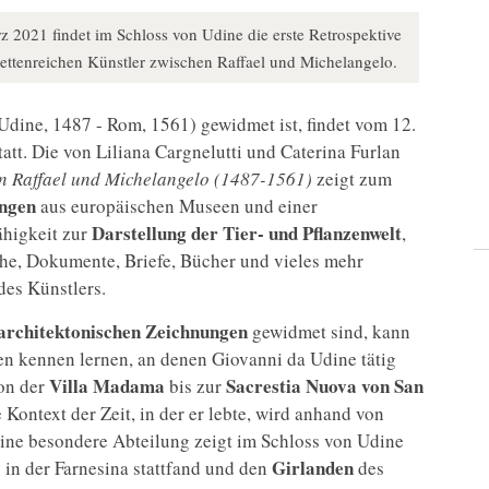
2021 findet im Schloss von Udine die erste Retrospektive
cettenreichen Künstler zwischen Raffael und Michelangelo.
Udine, 1487 - Rom, 1561) gewidmet ist, findet vom 12.
tatt. Die von Liliana Cargnelutti und Caterina Furlan
n Raffael und Michelangelo (1487-1561)
zeigt zum
ngen
aus europäischen Museen und einer
Darstellung der Tier- und Pflanzenwelt
ähigkeit zur
,
che, Dokumente, Briefe, Bücher und vieles mehr
des Künstlers.
architektonischen Zeichnungen
gewidmet sind, kann
n kennen lernen, an denen Giovanni da Udine tätig
Villa Madama
Sacrestia Nuova von San
von der
bis zur
 Kontext der Zeit, in der er lebte, wird anhand von
ine besondere Abteilung zeigt im Schloss von Udine
Girlanden
 in der Farnesina stattfand und den
des