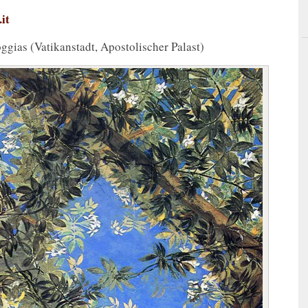
it
ggias (Vatikanstadt, Apostolischer Palast)