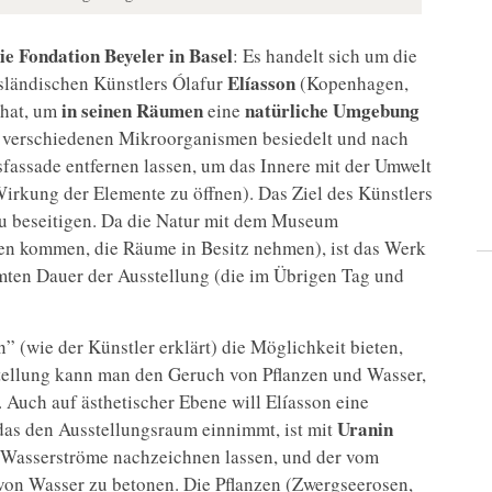
ie Fondation Beyeler in Basel
: Es handelt sich um die
Elíasson
-isländischen Künstlers Ólafur
(Kopenhagen,
in seinen Räumen
natürliche Umgebung
 hat, um
eine
nd verschiedenen Mikroorganismen besiedelt und nach
asfassade entfernen lassen, um das Innere mit der Umwelt
irkung der Elemente zu öffnen). Das Ziel des Künstlers
zu beseitigen. Da die Natur mit dem Museum
ußen kommen, die Räume in Besitz nehmen), ist das Werk
mten Dauer der Ausstellung (die im Übrigen Tag und
 (wie der Künstler erklärt) die Möglichkeit bieten,
stellung kann man den Geruch von Pflanzen und Wasser,
 Auch auf ästhetischer Ebene will Elíasson eine
Uranin
das den Ausstellungsraum einnimmt, ist mit
ch Wasserströme nachzeichnen lassen, und der vom
 von Wasser zu betonen. Die Pflanzen (Zwergseerosen,