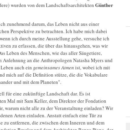
Günther
ndere) wurden von dem Landschaftsarchitekten
mich zunehmend darum, das Leben nicht aus einer
chen Perspektive zu betrachten. Ich habe mich dabei
(wenn ich durch meine Ausstellung gehe, versuche ich
tiven zu erfassen, die über das hinausgehen, was wir
as Leben des Menschen, wie das aller Säugetiere,
 In Anlehnung an die Anthropologen Natasha Myers und
s Leben auch ein
gemeinsames Atmen
ist, wobei ich mit
d mich auf die Definition stütze, die die Vokabulare
ander und mit dem Planeten".
ell für eine zukünftige Landschaft dar. Es ist
sten Mal mit Sam Keller, dem Direktor der Fondation
ir, warum nicht alle zu der Veranstaltung einladen? Wir
edenen Arten einladen. Anstatt einfach eine Tür zu
isse zu entfernen, die zwischen dem Inneren und dem
ondation Beyeler und dem Architekten Renzo Piano, der