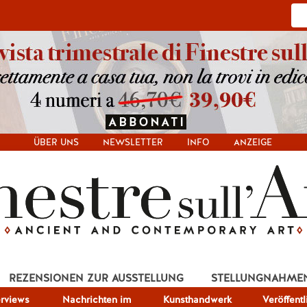
ÜBER UNS
NEWSLETTER
INFO
ANZEIGE
REZENSIONEN ZUR AUSSTELLUNG
STELLUNGNAHME
erviews
Nachrichten im
Kunsthandwerk
Veröffent