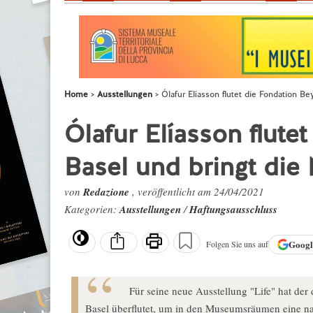
Home
Ausstellungen
Ólafur Elíasson flutet die Fondation B
Ólafur Elíasson flute
Basel und bringt di
von
Redazione
, veröffentlicht am 24/04/2021
Kategorien:
Ausstellungen
/
Haftungsausschluss
Goog
Folgen Sie uns auf
Für seine neue Ausstellung "Life" hat der
Basel überflutet, um in den Museumsräumen eine n