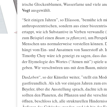
irische Glockenblumen, Wasserfarne und viele a
Vogt
ausgewählt.
“Seit einigen Jahren”, so Elíasson, "bemühe ich 
anthropozentrischen, sondern aus einer biozentris
ertappt, wie ich Substantive in Verben verwandle 
zum Beispiel einen
Baum zu pflanzen
), um Perspek
Menschen uns normalerweise vorstellen können. D
hängt vom Ein- und Ausatmen von Sauerstoff ab.
Timothy Choy wäre ich geneigt zu sagen, dass da
der Etymologie des Wortes (“Atmen mit”) spiele un
geben. Wir verschwören uns mit dem Baum, mitein
Das
Leben
“, so der Künstler weiter, ”stellt ein Mod
gastfreundlich. Als ich vor einigen Jahren zum er
Beyeler, über die Ausstellung sprach, dachte ich m
sollten den Planeten, die Pflanzen und die verschi
öffnen, beschloss ich, alle strukturellen Hindern
Äußeren des Gebäudes standen, und ich bin der F