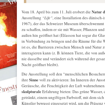
Natur d
Vom 18. April bis zum 11. Juli erobert die
Ausstellung
“Life”
, eine Installation des dänisch
1967), der das Schweizer Museum überschwemmt
zu schaffen, indem er sie mit Wasser, Pflanzen u
außen hin geöffnet hat (Elíasson hat sogar die Gl
in Verbindung zu bringen und die Räume für die W
ist es, die Barrieren zwischen Mensch und Natur 
interagieren kann (z. B. können Tiere, die von a
nie dasselbe und verändert sich während der gesa
Nacht geöffnet bleibt).
Die Ausstellung soll den “menschlichen Besuchern”
Sinne
ihre
voll zu aktivieren: Im Inneren der Aus
Geräusche, die Feuchtigkeit der Luft wahrnehmen.
skulpturale
Erfahrung bieten: Das grüne Wasser, 
getränkt, einem ungiftigen Farbstoff, mit dem si
Künstler bewusst eingesetzt wird, um die Präsenz