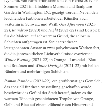
Dynamik von Farbe erforschen und von Herbst 2019 bis
Sommer 2021 im Hirshhorn Museum and Sculpture
Garden in Washington, DC, gezeigt werden. Neben den
leuchtenden Farbtönen arbeitet der Künstler auch
weiterhin in Schwarz und Weiß.
One Afternoon
(2021-
22),
Raindrop
(2020) und
Night
(2021-22) sind Beispiele
für die Malerei auf schwarzem Grund, die selbst in
Schichten aufgetragen ist. Steir setzt diesen
letztgenannten Ansatz in zwei polychromen Werken fort,
die die jahreszeitlichen Lichtverhältnisse evozieren:
Winter Evening
(2021-22) in Orange-, Lavendel-, Blau-
und Rottönen und
Winter Daylight
(2021-22) mit hellen
Bändern und mehrfarbigen Schichten.
Roman Rainbow
(2021-22), ein großformatiges Gemälde,
das speziell für diese Ausstellung geschaffen wurde,
beschwört das Gefühl der Stadt herauf, indem es die
warmen Töne mit geschichteten Tropfen von Orange,
Gelb und Blau auf einem glühend roten Hintergrund