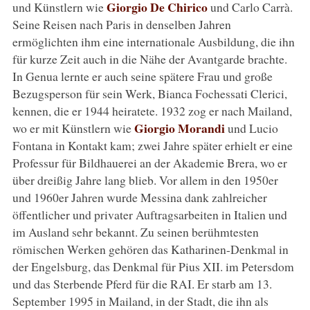
Giorgio De Chirico
und Künstlern wie
und Carlo Carrà.
Seine Reisen nach Paris in denselben Jahren
ermöglichten ihm eine internationale Ausbildung, die ihn
für kurze Zeit auch in die Nähe der Avantgarde brachte.
In Genua lernte er auch seine spätere Frau und große
Bezugsperson für sein Werk, Bianca Fochessati Clerici,
kennen, die er 1944 heiratete. 1932 zog er nach Mailand,
Giorgio Morandi
wo er mit Künstlern wie
und Lucio
Fontana in Kontakt kam; zwei Jahre später erhielt er eine
Professur für Bildhauerei an der Akademie Brera, wo er
über dreißig Jahre lang blieb. Vor allem in den 1950er
und 1960er Jahren wurde Messina dank zahlreicher
öffentlicher und privater Auftragsarbeiten in Italien und
im Ausland sehr bekannt. Zu seinen berühmtesten
römischen Werken gehören das Katharinen-Denkmal in
der Engelsburg, das Denkmal für Pius XII. im Petersdom
und das Sterbende Pferd für die RAI. Er starb am 13.
September 1995 in Mailand, in der Stadt, die ihn als