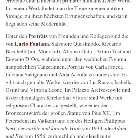
erreichte eine Dimension primärer humanistischer Werte.
In seinem Werk findet man die Treue zu einer antiken
Strenge, zu ihren höchsten Errungenschaften, und darin
liegt auch seine Modernität.
Porträts
Unter den
von Freunden und Kollegen sind die
Lucio Fontana
von
, Salvatore Quasimodo, Riccardo
Bacchelli (mit Monokel), Alfonso Gatto, Arturo Tosi und
Eugenio D’Ors, während unter den weiblichen Figuren,
hauptsächlich Tänzerinnen, Porträts von Carla Fracci,
Luciana Savignano und Aida Accolla zu finden sind. Es
gibt auch gemalte Werke, wie die von Lia Ranza, Isabella
Ostini und Vittoria Leone. Im Palazzo Arcivescovile und
in der ehemaligen Kirche San Vittore sind Werke mit
religiösem Charakter ausgestellt, wie einer der
Bronzeentwürfe der großen Statue von Pius XII. (im
Petersdom im Vatikan) und der des Heiligen Philippus
Neri, der
nackte und kniende Hiob
von 1933 oder
Adam
und Eva
von 1956, zerbrechlich und gleichzeitig