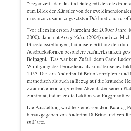
“Gegenzeit” dar, das im Dialog mit den elektron
zum Blick der Künstler von der zweidimensionale
in seinen zusammengesetzten Deklinationen eröffn
"Vor allem im ersten Jahrzehnt der 2000er Jahre,
2000), dann mit
Art of Video
(2004) und den Mich
Einzelausstellungen, hat unsere Stiftung den durc
Ausdrucksformen besondere Aufmerksamkeit gewid
Bolpagni
. “Das war kein Zufall, denn Carlo Ludovi
Würdigung des Fernsehens als künstlerisches Fakt
1955. Die von Andreina Di Brino konzipierte und 
methodisch als auch in Bezug auf die kritische 
zwar mit einem originellen Akzent, der seinen Pla
einnimmt, indem er die Lektion von Ragghianti wie
Die Ausstellung wird begleitet von dem Katalog Pe
herausgegeben von Andreina Di Brino und veröffe
sull’arte.