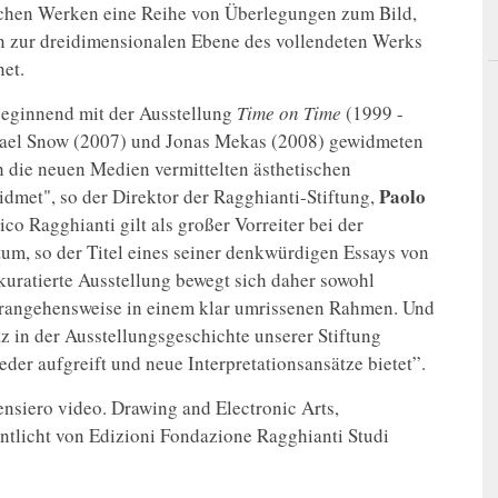
ischen Werken eine Reihe von Überlegungen zum Bild,
n zur dreidimensionalen Ebene des vollendeten Werks
et.
 beginnend mit der Ausstellung
Time on Time
(1999 -
ael Snow (2007) und Jonas Mekas (2008) gewidmeten
h die neuen Medien vermittelten ästhetischen
Paolo
met", so der Direktor der Ragghianti-Stiftung,
co Ragghianti gilt als großer Vorreiter bei der
um, so der Titel eines seiner denkwürdigen Essays von
kuratierte Ausstellung bewegt sich daher sowohl
Herangehensweise in einem klar umrissenen Rahmen. Und
tz in der Ausstellungsgeschichte unserer Stiftung
der aufgreift und neue Interpretationsansätze bietet”.
nsiero video. Drawing and Electronic Arts,
ntlicht von Edizioni Fondazione Ragghianti Studi