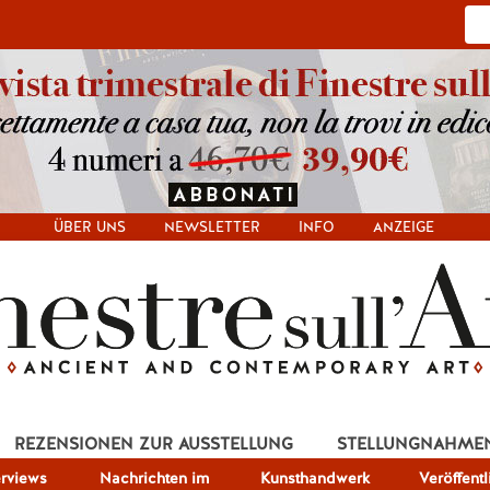
ÜBER UNS
NEWSLETTER
INFO
ANZEIGE
REZENSIONEN ZUR AUSSTELLUNG
STELLUNGNAHME
erviews
Nachrichten im
Kunsthandwerk
Veröffent