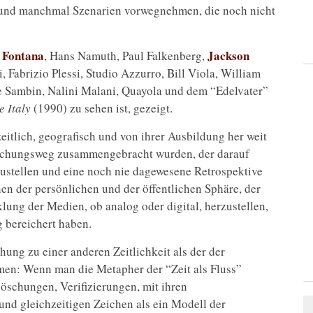
n und manchmal Szenarien vorwegnehmen, die noch nicht
 Fontana
Jackson
, Hans Namuth, Paul Falkenberg,
i, Fabrizio Plessi, Studio Azzurro, Bill Viola, William
e Sambin, Nalini Malani, Quayola und dem “Edelvater”
le Italy
(1990) zu sehen ist, gezeigt.
eitlich, geografisch und von ihrer Ausbildung her weit
orschungsweg zusammengebracht wurden, der darauf
zustellen und eine noch nie dagewesene Retrospektive
hen der persönlichen und der öffentlichen Sphäre, der
ung der Medien, ob analog oder digital, herzustellen,
g bereichert haben.
hung zu einer anderen Zeitlichkeit als der der
men: Wenn man die Metapher der “Zeit als Fluss”
slöschungen, Verifizierungen, mit ihren
d gleichzeitigen Zeichen als ein Modell der