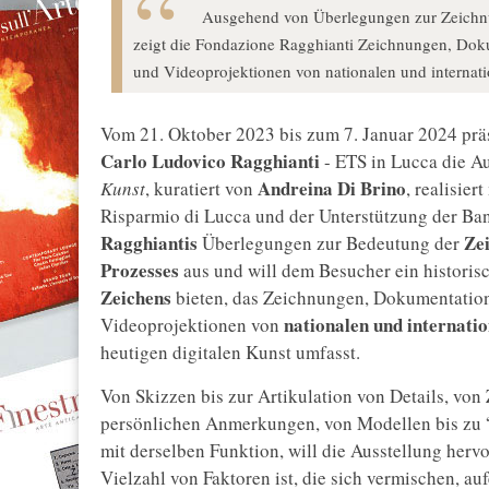
Ausgehend von Überlegungen zur Zeichnu
zeigt die Fondazione Ragghianti Zeichnungen, Dok
und Videoprojektionen von nationalen und internati
Vom 21. Oktober 2023 bis zum 7. Januar 2024 präs
Carlo Ludovico Ragghianti
- ETS in Lucca die A
Andreina Di Brino
Kunst
, kuratiert von
, realisie
Risparmio di Lucca und der Unterstützung der Ba
Ragghiantis
Zei
Überlegungen zur Bedeutung der
Prozesses
aus und will dem Besucher ein historis
Zeichens
bieten, das Zeichnungen, Dokumentatio
nationalen und internati
Videoprojektionen von
heutigen digitalen Kunst umfasst.
Von Skizzen bis zur Artikulation von Details, vo
persönlichen Anmerkungen, von Modellen bis zu “
mit derselben Funktion, will die Ausstellung herv
Vielzahl von Faktoren ist, die sich vermischen, auf