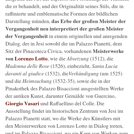
die er behandelt, und der Originalität seines Stils, die in
raffinierte und emblematische Formen der bildlichen
das Erbe der großen Meister der
Darstellung münden,
Vergangenheit neu interpretiert
der großen Meister
der Vergangenheit
in einem originellen und anregenden
Dialog, der in Jesi sowohl die im Palazzo Pianetti, dem
Meisterwerke
Sitz der Pinacoteca Civica, vorhandenen
von
Lorenzo Lotto
, wie die
Absetzung
(1512), die
Madonna delle Rose
(1526), einbezieht,
Santa Lucia
davanti al giudice
(1532), die
Verkündigung
(um 1525)
und die
Heimsuchung
(1532-35), sowie die in der
Pinakothek des Palazzo Bisaccioni ausgestellten Werke
der antiken Kunst, darunter Gemälde von Guercino,
Giorgio Vasari
und Raffaellino del Colle. Die
Ausstellung findet im historischen Zentrum von Jesi im
Palazzo Pianetti statt, wo die Werke des Künstlers mit
den Meisterwerken von Lorenzo Lotto in Dialog treten,
und im Palazzo Bisaccioni, wo ein Kern von Werken zum