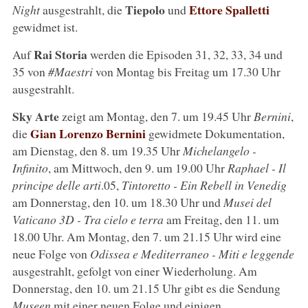
Tiepolo
Ettore Spalletti
Night
ausgestrahlt, die
und
gewidmet ist.
Rai Storia
Auf
werden die Episoden 31, 32, 33, 34 und
35 von
#Maestri
von Montag bis Freitag um 17.30 Uhr
ausgestrahlt.
Sky Arte
zeigt am Montag, den 7. um 19.45 Uhr
Bernini
,
Gian Lorenzo Bernini
die
gewidmete Dokumentation,
am Dienstag, den 8. um 19.35 Uhr
Michelangelo -
Infinito
, am Mittwoch, den 9. um 19.00 Uhr
Raphael - Il
principe delle arti
.05,
Tintoretto - Ein Rebell in Venedig
am Donnerstag, den 10. um 18.30 Uhr und
Musei del
Vaticano 3D - Tra cielo e terra
am Freitag, den 11. um
18.00 Uhr. Am Montag, den 7. um 21.15 Uhr wird eine
neue Folge von
Odissea e Mediterraneo - Miti e leggende
ausgestrahlt, gefolgt von einer Wiederholung. Am
Donnerstag, den 10. um 21.15 Uhr gibt es die Sendung
Museen
mit einer neuen Folge und einigen