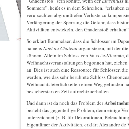
“Gnadenstoß” sein könnte, wenn der
Einschluss
ni
Sommers”, heißt es in dem Schreiben, “erlauben es
verursachten abgrundtiefen Verluste zu kompensi
Verlängerung der Sperrung die Gefahr, dass histor
Aktivitäten entwickeln, den Gnadenstoß erhalten”
So erklärt Bommelaer, dass die Schlösser im Dep
namens
Noël au Château
organisieren, mit der die
können. Allein im Schloss von Vaux-le-Vicomte, das
Weihnachtsveranstaltungen begonnen hat, ziehen d
an. Dies ist auch eine Ressource für Schlösser, d
werden, wie das sehr berühmte Schloss Chenonceau
Weihnachtsfeierlichkeiten einen Weg gefunden hat,
besucherstarken Zeit aufrechtzuerhalten.
Arbeitneh
Und dann ist da noch das Problem der
besteht das gegenteilige Problem, denn einige Ve
unterzeichnet (z. B. für Dekorationen, Beleuchtu
Eigentümer der Aktivitäten, erklärt Alexandre de