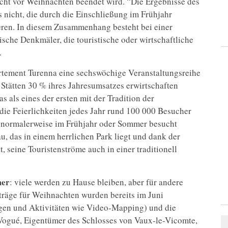
cht vor Weihnachten beendet wird. “Die Ergebnisse des
 nicht, die durch die Einschließung im Frühjahr
eren. In diesem Zusammenhang besteht bei einer
ische Denkmäler, die touristische oder wirtschaftliche
.
artement Turenna eine sechswöchige Veranstaltungsreihe
 Stätten 30 % ihres Jahresumsatzes erwirtschaften
 als eines der ersten mit der Tradition der
ie Feierlichkeiten jedes Jahr rund 100 000 Besucher
ie normalerweise im Frühjahr oder Sommer besucht
, das in einem herrlichen Park liegt und dank der
 seine Touristenströme auch in einer traditionell
mer
: viele werden zu Hause bleiben, aber für andere
rträge für Weihnachten wurden bereits im Juni
ngen und Aktivitäten wie Video-Mapping) und die
 Vogué, Eigentümer des Schlosses von Vaux-le-Vicomte,