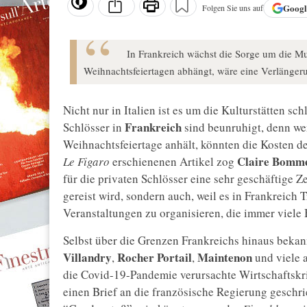
Goog
Folgen Sie uns auf
In Frankreich wächst die Sorge um die Mu
Weihnachtsfeiertagen abhängt, wäre eine Verlängeru
Nicht nur in Italien ist es um die Kulturstätten sc
Frankreich
Schlösser in
sind beunruhigt, denn we
Weihnachtsfeiertage anhält, könnten die Kosten de
Claire Bomm
Le Figaro
erschienenen Artikel zog
für die privaten Schlösser eine sehr geschäftige Zei
gereist wird, sondern auch, weil es in Frankreich T
Veranstaltungen zu organisieren, die immer viele
Selbst über die Grenzen Frankreichs hinaus bekan
Villandry
Rocher Portail
Maintenon
,
,
und viele 
die Covid-19-Pandemie verursachte Wirtschaftskri
einen Brief an die französische Regierung geschrie