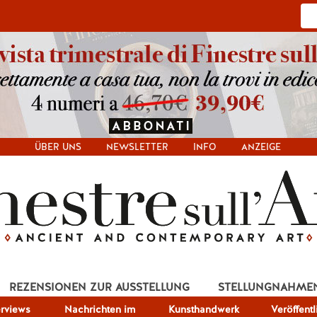
ÜBER UNS
NEWSLETTER
INFO
ANZEIGE
REZENSIONEN ZUR AUSSTELLUNG
STELLUNGNAHME
erviews
Nachrichten im
Kunsthandwerk
Veröffent