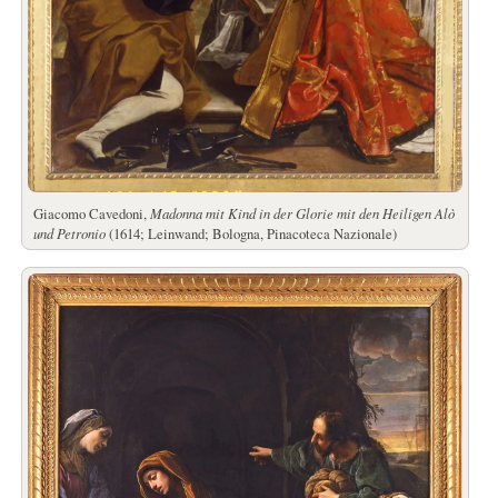
Giacomo Cavedoni,
Madonna mit Kind in der Glorie mit den Heiligen Alò
und Petronio
(1614; Leinwand; Bologna, Pinacoteca Nazionale)