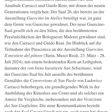
Annibale Carracci und Guido Reni, mit denen der neuen
Generationen verglichen. Der Saal 26, der bereits an der
Ausstellung
Guercino im Atelier
beteiligt war, ist ganz
dem Genie von Guercino gewidmet. Der neue Guercino-
Saal gesellt sich zu den Sälen, die den berühmtesten
Persönlichkeiten der Bologneser Malerei gewidmet sind,
wie den Carracci und Guido Reni. Im Hinblick auf die
Teilnahme der Pinacoteca an der Ausstellung
Guercino.
Il mestiere del pittore
(Turin, Musei Reali, 23. März - 28.
Juli 2024), mit einem bedeutenden Kern an Leihgaben,
darunter der
von Irene kuratierte San Sebastiano
, wird
der Guercino-Saal bis Juli anstelle des berühmten
Gemäldes die
Conversione di San Paolo
von Ludovico
Carracci beherbergen, ein grundlegendes Werk in der
Ausbildung des Künstlers aus Cento und als solches ein
Anreiz für Vergleiche, insbesondere mit der
Vestizione
dei San Guglielmo
. Die neue Kommunikation bezieht
auch den Saal Cesare Gnudi mit ein, auch wenn bei dieser