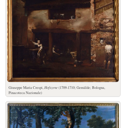
Giuseppe Maria Crespi,
Hofszene
(1709-1710; Gemälde; Bologna,
Pinacoteca Nazionale)