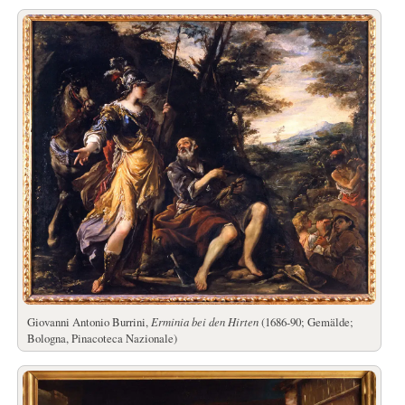
Giovanni Antonio Burrini,
Erminia bei den Hirten
(1686-90; Gemälde;
Bologna, Pinacoteca Nazionale)