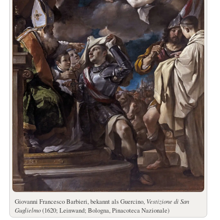
Giovanni Francesco Barbieri, bekannt als Guercino,
Vestizione di San
Guglielmo
(1620; Leinwand; Bologna, Pinacoteca Nazionale)