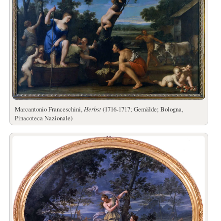
Marcantonio Franceschini,
Herbst
(1716-1717; Gemälde; Bologna,
Pinacoteca Nazionale)