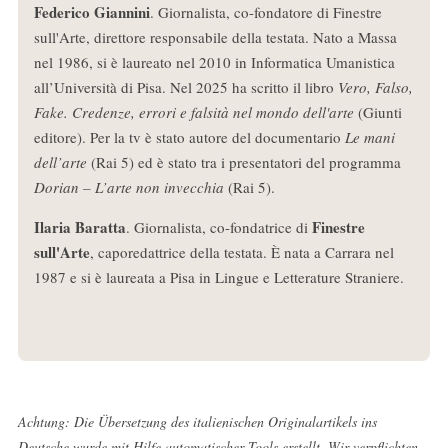
Federico Giannini
. Giornalista, co-fondatore di Finestre
sull'Arte, direttore responsabile della testata. Nato a Massa
nel 1986, si è laureato nel 2010 in Informatica Umanistica
all’Università di Pisa. Nel 2025 ha scritto il libro
Vero, Falso,
Fake. Credenze, errori e falsità nel mondo dell'arte
(Giunti
editore). Per la tv è stato autore del documentario
Le mani
dell’arte
(Rai 5) ed è stato tra i presentatori del programma
Dorian – L’arte non invecchia
(Rai 5).
Ilaria Baratta
Finestre
. Giornalista, co-fondatrice di
sull'Arte
, caporedattrice della testata. È nata a Carrara nel
1987 e si è laureata a Pisa in Lingue e Letterature Straniere.
Achtung: Die Übersetzung des italienischen Originalartikels ins
Deutsche wurde mit Hilfe automatischer Tools erstellt. Wir verpflichten