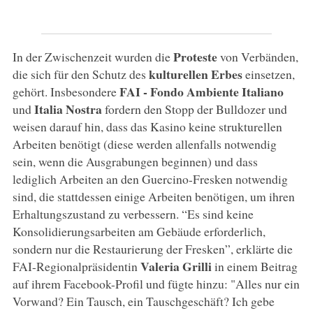
Proteste
In der Zwischenzeit wurden die
von Verbänden,
kulturellen Erbes
die sich für den Schutz des
einsetzen,
FAI - Fondo Ambiente Italiano
gehört. Insbesondere
Italia Nostra
und
fordern den Stopp der Bulldozer und
weisen darauf hin, dass das Kasino keine strukturellen
Arbeiten benötigt (diese werden allenfalls notwendig
sein, wenn die Ausgrabungen beginnen) und dass
lediglich Arbeiten an den Guercino-Fresken notwendig
sind, die stattdessen einige Arbeiten benötigen, um ihren
Erhaltungszustand zu verbessern. “Es sind keine
Konsolidierungsarbeiten am Gebäude erforderlich,
sondern nur die Restaurierung der Fresken”, erklärte die
Valeria Grilli
FAI-Regionalpräsidentin
in einem Beitrag
auf ihrem Facebook-Profil und fügte hinzu: "Alles nur ein
Vorwand? Ein Tausch, ein Tauschgeschäft? Ich gebe