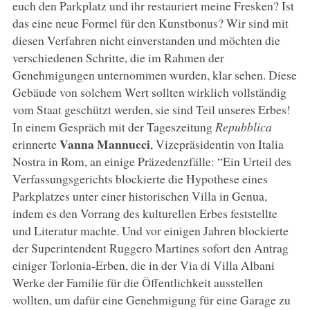
euch den Parkplatz und ihr restauriert meine Fresken? Ist
das eine neue Formel für den Kunstbonus? Wir sind mit
diesen Verfahren nicht einverstanden und möchten die
verschiedenen Schritte, die im Rahmen der
Genehmigungen unternommen wurden, klar sehen. Diese
Gebäude von solchem Wert sollten wirklich vollständig
vom Staat geschützt werden, sie sind Teil unseres Erbes!
In einem Gespräch mit der Tageszeitung
Repubblica
Vanna Mannucci
erinnerte
, Vizepräsidentin von Italia
Nostra in Rom, an einige Präzedenzfälle: “Ein Urteil des
Verfassungsgerichts blockierte die Hypothese eines
Parkplatzes unter einer historischen Villa in Genua,
indem es den Vorrang des kulturellen Erbes feststellte
und Literatur machte. Und vor einigen Jahren blockierte
der Superintendent Ruggero Martines sofort den Antrag
einiger Torlonia-Erben, die in der Via di Villa Albani
Werke der Familie für die Öffentlichkeit ausstellen
wollten, um dafür eine Genehmigung für eine Garage zu