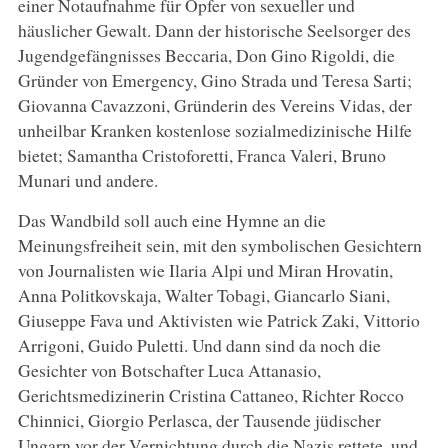
einer Notaufnahme für Opfer von sexueller und
häuslicher Gewalt. Dann der historische Seelsorger des
Jugendgefängnisses Beccaria, Don Gino Rigoldi, die
Gründer von Emergency, Gino Strada und Teresa Sarti;
Giovanna Cavazzoni, Gründerin des Vereins Vidas, der
unheilbar Kranken kostenlose sozialmedizinische Hilfe
bietet; Samantha Cristoforetti, Franca Valeri, Bruno
Munari und andere.
Das Wandbild soll auch eine Hymne an die
Meinungsfreiheit sein, mit den symbolischen Gesichtern
von Journalisten wie Ilaria Alpi und Miran Hrovatin,
Anna Politkovskaja, Walter Tobagi, Giancarlo Siani,
Giuseppe Fava und Aktivisten wie Patrick Zaki, Vittorio
Arrigoni, Guido Puletti. Und dann sind da noch die
Gesichter von Botschafter Luca Attanasio,
Gerichtsmedizinerin Cristina Cattaneo, Richter Rocco
Chinnici, Giorgio Perlasca, der Tausende jüdischer
Ungarn vor der Vernichtung durch die Nazis rettete, und