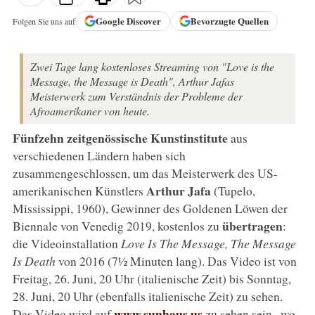
Google
Discover
Bevorzugte Quellen
Folgen Sie uns auf
Zwei Tage lang kostenloses Streaming von "Love is the
Message, the Message is Death", Arthur Jafas
Meisterwerk zum Verständnis der Probleme der
Afroamerikaner von heute.
Fünfzehn zeitgenössische Kunstinstitute
aus
verschiedenen Ländern haben sich
zusammengeschlossen, um das Meisterwerk des US-
Arthur Jafa
amerikanischen Künstlers
(Tupelo,
Mississippi, 1960), Gewinner des Goldenen Löwen der
übertragen
Biennale von Venedig 2019, kostenlos zu
:
die Videoinstallation
Love Is The Message, The Message
Is Death
von 2016 (7½ Minuten lang). Das Video ist von
Freitag, 26. Juni, 20 Uhr (italienische Zeit) bis Sonntag,
28. Juni, 20 Uhr (ebenfalls italienische Zeit) zu sehen.
www.sunhaus.us
,
Das Video wird auf
zu sehen sein
wo