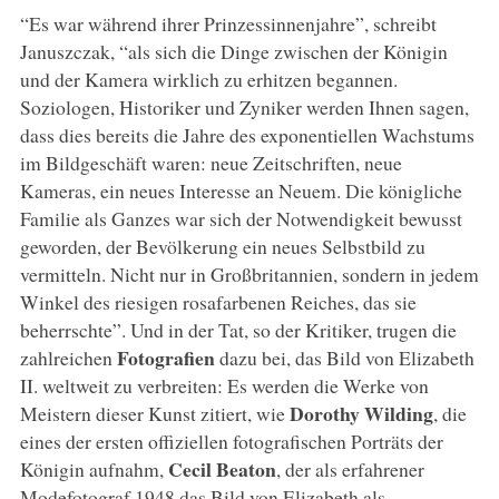
“Es war während ihrer Prinzessinnenjahre”, schreibt
Januszczak, “als sich die Dinge zwischen der Königin
und der Kamera wirklich zu erhitzen begannen.
Soziologen, Historiker und Zyniker werden Ihnen sagen,
dass dies bereits die Jahre des exponentiellen Wachstums
im Bildgeschäft waren: neue Zeitschriften, neue
Kameras, ein neues Interesse an Neuem. Die königliche
Familie als Ganzes war sich der Notwendigkeit bewusst
geworden, der Bevölkerung ein neues Selbstbild zu
vermitteln. Nicht nur in Großbritannien, sondern in jedem
Winkel des riesigen rosafarbenen Reiches, das sie
beherrschte”. Und in der Tat, so der Kritiker, trugen die
Fotografien
zahlreichen
dazu bei, das Bild von Elizabeth
II. weltweit zu verbreiten: Es werden die Werke von
Dorothy Wilding
Meistern dieser Kunst zitiert, wie
, die
eines der ersten offiziellen fotografischen Porträts der
Cecil Beaton
Königin aufnahm,
, der als erfahrener
Modefotograf 1948 das Bild von Elizabeth als