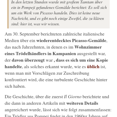
In den letzten Stunden wurde mit großem Tamtam über
ein in Pompeji gefundenes Gemälde berichtet: Es soll sich
um ein Werk von Picasso handeln. Dies ist keine neue
Nachricht, und es gibt noch einige Zweifel, die zu klären
sind: hier ist, was wir wissen.
Am 30. September berichteten zahlreiche italienische
wiederentdecktes Picasso-Gemälde
Medien über ein
,
Wohnzimmer
das nach Jahrzehnten, in denen es im
eines Trödelhändlers in Kampanien
ausgestellt war,
davon überzeugt
, dass es sich um eine Kopie
der
war
handelte
üblich
, als solches erkannt wurde, wie es
ist,
wenn man mit Vorschlägen zur Zuschreibung
konfrontiert wird, die eine turbulente Geschichte hinter
sich haben.
Die Geschichte, über die zuerst
Il Giorno
berichtete und
weiteren Details
die dann in anderen Artikeln mit
angereichert wurde, lässt sich wie folgt zusammenfassen:
Ein Trödler aus Pompei findet in den 1960er Jahren auf