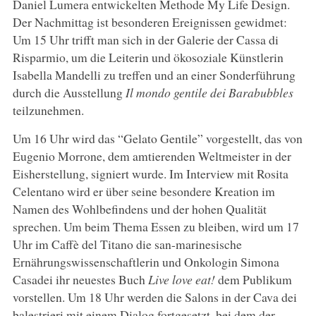
Daniel Lumera entwickelten Methode My Life Design.
Der Nachmittag ist besonderen Ereignissen gewidmet:
Um 15 Uhr trifft man sich in der Galerie der Cassa di
Risparmio, um die Leiterin und ökosoziale Künstlerin
Isabella Mandelli zu treffen und an einer Sonderführung
durch die Ausstellung
Il mondo gentile dei Barabubbles
teilzunehmen.
Um 16 Uhr wird das “Gelato Gentile” vorgestellt, das von
Eugenio Morrone, dem amtierenden Weltmeister in der
Eisherstellung, signiert wurde. Im Interview mit Rosita
Celentano wird er über seine besondere Kreation im
Namen des Wohlbefindens und der hohen Qualität
sprechen. Um beim Thema Essen zu bleiben, wird um 17
Uhr im Caffè del Titano die san-marinesische
Ernährungswissenschaftlerin und Onkologin Simona
Casadei ihr neuestes Buch
Live love eat!
dem Publikum
vorstellen. Um 18 Uhr werden die Salons in der Cava dei
balestrieri mit einem Dialog fortgesetzt, bei dem der