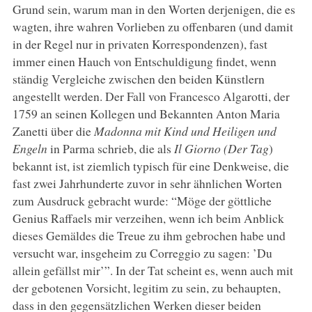
Grund sein, warum man in den Worten derjenigen, die es
wagten, ihre wahren Vorlieben zu offenbaren (und damit
in der Regel nur in privaten Korrespondenzen), fast
immer einen Hauch von Entschuldigung findet, wenn
ständig Vergleiche zwischen den beiden Künstlern
angestellt werden. Der Fall von Francesco Algarotti, der
1759 an seinen Kollegen und Bekannten Anton Maria
Zanetti über die
Madonna mit Kind und Heiligen und
Engeln
in Parma schrieb, die als
Il Giorno (Der Tag
)
bekannt ist, ist ziemlich typisch für eine Denkweise, die
fast zwei Jahrhunderte zuvor in sehr ähnlichen Worten
zum Ausdruck gebracht wurde: “Möge der göttliche
Genius Raffaels mir verzeihen, wenn ich beim Anblick
dieses Gemäldes die Treue zu ihm gebrochen habe und
versucht war, insgeheim zu Correggio zu sagen: ’Du
allein gefällst mir’”. In der Tat scheint es, wenn auch mit
der gebotenen Vorsicht, legitim zu sein, zu behaupten,
dass in den gegensätzlichen Werken dieser beiden