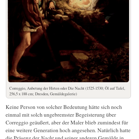
Correggio, Anbetung der Hirten oder Die Nacht (1525-1530; Öl auf Tafel,
256,5 x 188 cm; Dresden, Gemäldegalerie)
Keine Person von solcher Bedeutung hätte sich noch
einmal mit solch ungebremster Begeisterung über
Correggio geäußert, aber der Maler blieb zumindest für
eine weitere Generation hoch angesehen. Natürlich hatte
die Präsenz der
Nacht
und seiner anderen Gemälde in