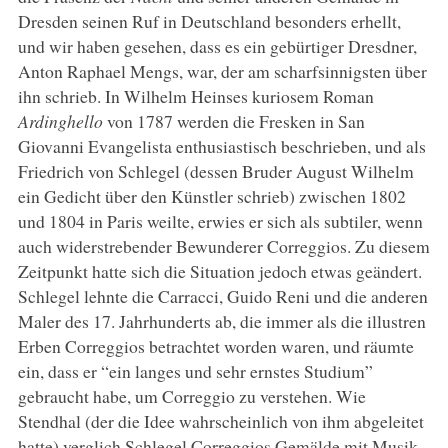
Dresden seinen Ruf in Deutschland besonders erhellt,
und wir haben gesehen, dass es ein gebürtiger Dresdner,
Anton Raphael Mengs, war, der am scharfsinnigsten über
ihn schrieb. In Wilhelm Heinses kuriosem Roman
Ardinghello
von 1787 werden die Fresken in San
Giovanni Evangelista enthusiastisch beschrieben, und als
Friedrich von Schlegel (dessen Bruder August Wilhelm
ein Gedicht über den Künstler schrieb) zwischen 1802
und 1804 in Paris weilte, erwies er sich als subtiler, wenn
auch widerstrebender Bewunderer Correggios. Zu diesem
Zeitpunkt hatte sich die Situation jedoch etwas geändert.
Schlegel lehnte die Carracci, Guido Reni und die anderen
Maler des 17. Jahrhunderts ab, die immer als die illustren
Erben Correggios betrachtet worden waren, und räumte
ein, dass er “ein langes und sehr ernstes Studium”
gebraucht habe, um Correggio zu verstehen. Wie
Stendhal (der die Idee wahrscheinlich von ihm abgeleitet
hatte) verglich Schlegel Correggios Gemälde mit Musik,