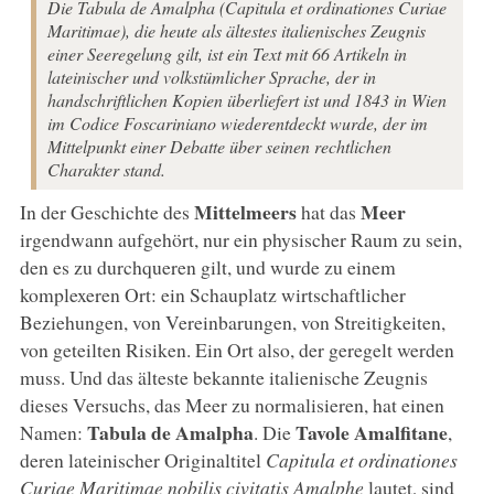
Die Tabula de Amalpha (Capitula et ordinationes Curiae
Maritimae), die heute als ältestes italienisches Zeugnis
einer Seeregelung gilt, ist ein Text mit 66 Artikeln in
lateinischer und volkstümlicher Sprache, der in
handschriftlichen Kopien überliefert ist und 1843 in Wien
im Codice Foscariniano wiederentdeckt wurde, der im
Mittelpunkt einer Debatte über seinen rechtlichen
Charakter stand.
Mittelmeers
Meer
In der Geschichte des
hat das
irgendwann aufgehört, nur ein physischer Raum zu sein,
den es zu durchqueren gilt, und wurde zu einem
komplexeren Ort: ein Schauplatz wirtschaftlicher
Beziehungen, von Vereinbarungen, von Streitigkeiten,
von geteilten Risiken. Ein Ort also, der geregelt werden
muss. Und das älteste bekannte italienische Zeugnis
dieses Versuchs, das Meer zu normalisieren, hat einen
Tabula de Amalpha
Tavole Amalfitane
Namen:
. Die
,
deren lateinischer Originaltitel
Capitula et ordinationes
Curiae Maritimae nobilis civitatis Amalphe
lautet, sind