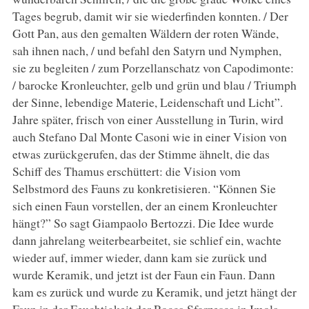
Tages begrub, damit wir sie wiederfinden konnten. / Der
Gott Pan, aus den gemalten Wäldern der roten Wände,
sah ihnen nach, / und befahl den Satyrn und Nymphen,
sie zu begleiten / zum Porzellanschatz von Capodimonte:
/ barocke Kronleuchter, gelb und grün und blau / Triumph
der Sinne, lebendige Materie, Leidenschaft und Licht”.
Jahre später, frisch von einer Ausstellung in Turin, wird
auch Stefano Dal Monte Casoni wie in einer Vision von
etwas zurückgerufen, das der Stimme ähnelt, die das
Schiff des Thamus erschüttert: die Vision vom
Selbstmord des Fauns zu konkretisieren. “Können Sie
sich einen Faun vorstellen, der an einem Kronleuchter
hängt?” So sagt Giampaolo Bertozzi. Die Idee wurde
dann jahrelang weiterbearbeitet, sie schlief ein, wachte
wieder auf, immer wieder, dann kam sie zurück und
wurde Keramik, und jetzt ist der Faun ein Faun. Dann
kam es zurück und wurde zu Keramik, und jetzt hängt der
Faun in der Feuchtigkeit der Rocca Sforzesca in Imola,