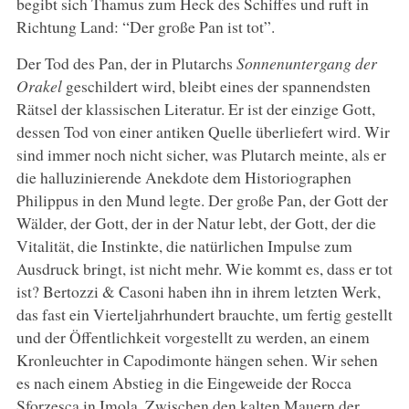
begibt sich Thamus zum Heck des Schiffes und ruft in
Richtung Land: “Der große Pan ist tot”.
Der Tod des Pan, der in Plutarchs
Sonnenuntergang der
Orakel
geschildert wird, bleibt eines der spannendsten
Rätsel der klassischen Literatur. Er ist der einzige Gott,
dessen Tod von einer antiken Quelle überliefert wird. Wir
sind immer noch nicht sicher, was Plutarch meinte, als er
die halluzinierende Anekdote dem Historiographen
Philippus in den Mund legte. Der große Pan, der Gott der
Wälder, der Gott, der in der Natur lebt, der Gott, der die
Vitalität, die Instinkte, die natürlichen Impulse zum
Ausdruck bringt, ist nicht mehr. Wie kommt es, dass er tot
ist? Bertozzi & Casoni haben ihn in ihrem letzten Werk,
das fast ein Vierteljahrhundert brauchte, um fertig gestellt
und der Öffentlichkeit vorgestellt zu werden, an einem
Kronleuchter in Capodimonte hängen sehen. Wir sehen
es nach einem Abstieg in die Eingeweide der Rocca
Sforzesca in Imola. Zwischen den kalten Mauern der