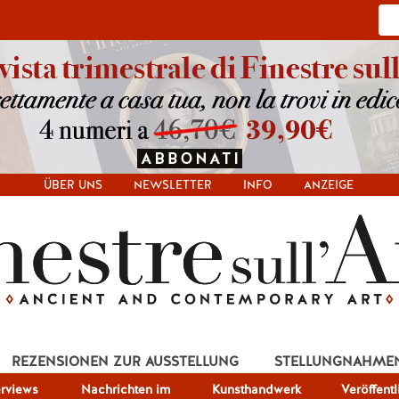
ÜBER UNS
NEWSLETTER
INFO
ANZEIGE
REZENSIONEN ZUR AUSSTELLUNG
STELLUNGNAHME
erviews
Nachrichten im
Kunsthandwerk
Veröffent