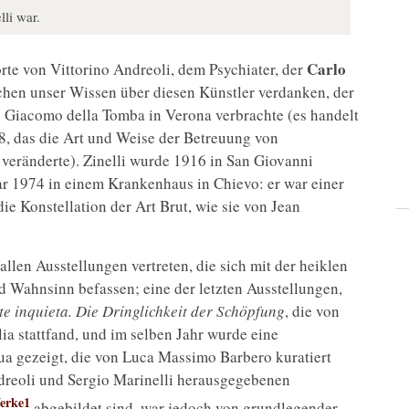
lli war.
Carlo
rte von Vittorino Andreoli, dem Psychiater, der
hen unser Wissen über diesen Künstler verdanken, der
an Giacomo della Tomba in Verona verbrachte (es handelt
8, das die Art und Weise der Betreuung von
 veränderte). Zinelli wurde 1916 in San Giovanni
r 1974 in einem Krankenhaus in Chievo: er war einer
ie Konstellation der Art Brut, wie sie von Jean
llen Ausstellungen vertreten, die sich mit der heiklen
 Wahnsinn befassen; eine der letzten Ausstellungen,
te inquieta. Die Dringlichkeit der Schöpfung
, die von
a stattfand, und im selben Jahr wurde eine
a gezeigt, die von Luca Massimo Barbero kuratiert
dreoli und Sergio Marinelli herausgegebenen
erke1
abgebildet sind, war jedoch von grundlegender