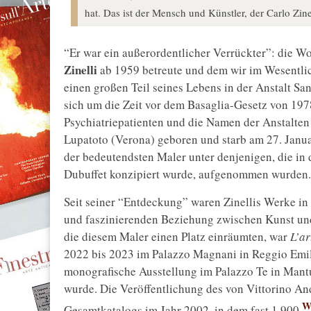
hat. Das ist der Mensch und Künstler, der Carlo Zine
“Er war ein außerordentlicher Verrückter”: die Wo
Zinelli
ab 1959 betreute und dem wir im Wesentlic
einen großen Teil seines Lebens in der Anstalt S
sich um die Zeit vor dem Basaglia-Gesetz von 197
Psychiatriepatienten und die Namen der Anstalten
Lupatoto (Verona) geboren und starb am 27. Janua
der bedeutendsten Maler unter denjenigen, die in d
Dubuffet konzipiert wurde, aufgenommen wurden.
Seit seiner “Entdeckung” waren Zinellis Werke in a
und faszinierenden Beziehung zwischen Kunst und
die diesem Maler einen Platz einräumten, war
L’ar
2022 bis 2023 im Palazzo Magnani in Reggio Emili
monografische Ausstellung im Palazzo Te in Mantu
wurde. Die Veröffentlichung des von Vittorino An
W
Gesamtkatalogs im Jahr 2002, in dem fast 1.900