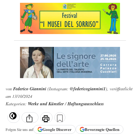
von
Federico Giannini
(Instagram:
@federicogiannini1
), veröffentlicht
am 13/10/2024
Kategorien:
Werke und Künstler
/
Haftungsausschluss
Google
Discover
Bevorzugte Quellen
Folgen Sie uns auf