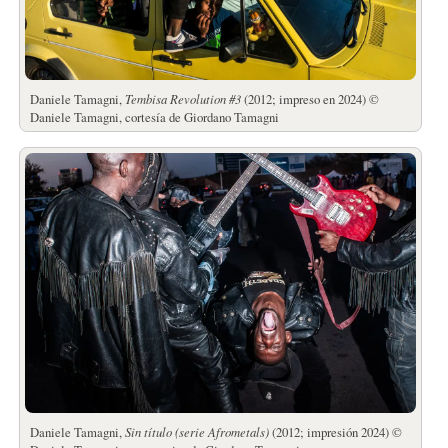
Daniele Tamagni,
Tembisa Revolution #3
(2012; impreso en 2024) ©
Daniele Tamagni, cortesía de Giordano Tamagni
Daniele Tamagni,
Sin título (serie Afrometals)
(2012; impresión 2024) ©