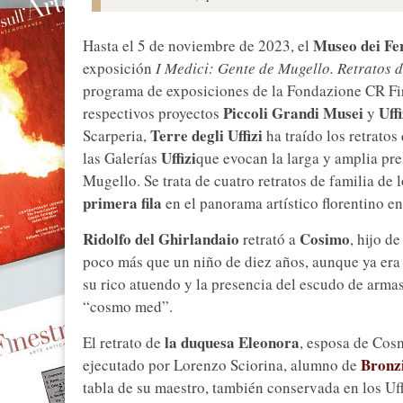
Museo dei Fer
Hasta el 5 de noviembre de 2023, el
exposición
I Medici: Gente de Mugello. Retratos d
programa de exposiciones de la Fondazione CR Fi
Piccoli Grandi Musei
Uffi
respectivos proyectos
y
Terre degli Uffizi
Scarperia,
ha traído los retratos
Uffizi
las Galerías
que evocan la larga y amplia pre
Mugello. Se trata de cuatro retratos de familia de 
primera fila
en el panorama artístico florentino e
Ridolfo del Ghirlandaio
Cosimo
retrató a
, hijo d
poco más que un niño de diez años, aunque ya era
su rico atuendo y la presencia del escudo de armas
“cosmo med”.
la duquesa Eleonora
El retrato de
, esposa de Cosm
Bronz
ejecutado por Lorenzo Sciorina, alumno de
tabla de su maestro, también conservada en los Uff