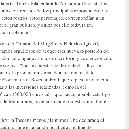
, Eike Schmidt
Galerías Uffizi
. No habría Uffizi sin los
tos con retratos de los principales exponentes de la
estos rostros, estos personajes, correspondían a un
r el gran público, y quizá por ello todavía tan
ncluso solemne”.
Federico Ignesti
tana dei Comuni del Mugello, y
,
stamos orgullosos de acoger esta nueva exposición del
undamente ligados a nuestro territorio y es emocionante
 siglos”. “Las propuestas de Terre degli Uffizi son
rismo y la promoción, como demuestran los datos
de Froment en el Bosco ai Frati, que supuso un aumento
s a las inversiones realizadas, como la del
icari (300.000 euros ed.), que hacen posible este tipo
ón de Municipios, podemos inaugurar esta importante
ubrir la Toscana menos glamurosa”, ha declarado el
vadori
, “que está dando resultados realmente