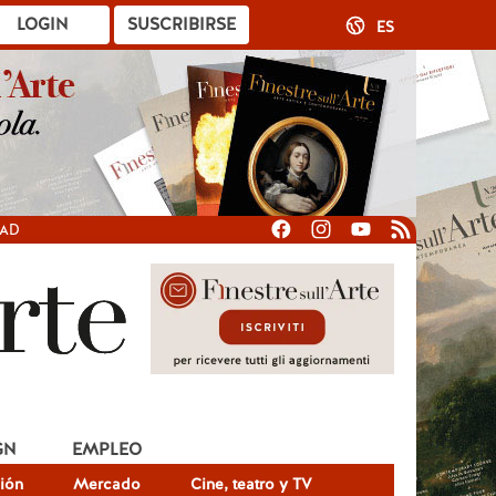
LOGIN
SUSCRIBIRSE
ES
DAD
GN
EMPLEO
ión
Mercado
Cine, teatro y TV