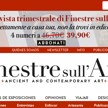
QUIÉNES SOMOS
NEWSLETTER
INFO
PUBLICI
S DE EXPOSICIONES
OPINIONES
VIAJAR
DESI
ones
Entrevistas
Enfocar
Artesania
Publicac