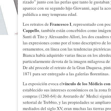
rizado” junto con las perlas que tanto le gustaban 
aparece con su segundo hijo Giovanni, aquí la aco
palúdica a muy temprana edad.
Francesco I
Los retratos de
, representado con poc
Cappello
, también están concebidos como imágenes
Santi di Tito y Alessandro Allori, los dos cuadros
las expresiones como por el tono descriptivo de los
ornamentos, en línea con las tendencias pictóricas
Bianca había adquirido varias fincas en los alreded
particularmente devota de la imagen milagrosa de 
De ahí procede el retrato de la Gran Duquesa, pint
1871 para ser entregado a las galerías florentinas.
vínculo de los Médicis co
La exposición evoca el
establecido sus intereses económicos en la zona f
compras (1260-64) de Averardo de’ Medici siguiero
señorial de Trebbio, y las propiedades se ampliar
mediados del siglo XV, eran muchas las tierras pro