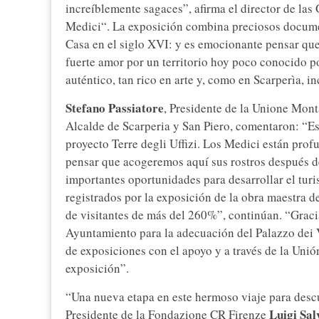
increíblemente sagaces”, afirma el director de las 
Medici“. La exposición combina preciosos documen
Casa en el siglo XVI: y es emocionante pensar que 
fuerte amor por un territorio hoy poco conocido po
auténtico, tan rico en arte y, como en Scarperìa, i
Stefano Passiatore
, Presidente de la Unione Mon
Alcalde de Scarperia y San Piero, comentaron: “E
proyecto Terre degli Uffizi. Los Medici están prof
pensar que acogeremos aquí sus rostros después de
importantes oportunidades para desarrollar el tu
registrados por la exposición de la obra maestra 
de visitantes de más del 260%”, continúan. “Gracia
Ayuntamiento para la adecuación del Palazzo dei V
de exposiciones con el apoyo y a través de la Uni
exposición”.
“Una nueva etapa en este hermoso viaje para desc
Luigi Sal
Presidente de la Fondazione CR Firenze