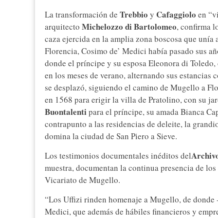
Trebbio
Cafaggiolo
La transformación de
y
en “vi
Michelozzo di Bartolomeo
arquitecto
, confirma l
caza ejercida en la amplia zona boscosa que unía 
Florencia, Cosimo de’ Medici había pasado sus años
donde el príncipe y su esposa Eleonora di Toledo,
en los meses de verano, alternando sus estancias
se desplazó, siguiendo el camino de Mugello a Fl
en 1568 para erigir la villa de Pratolino, con su j
Buontalenti
para el príncipe, su amada Bianca Ca
contrapunto a las residencias de deleite, la grand
domina la ciudad de San Piero a Sieve.
Archivo
Los testimonios documentales inéditos del
muestra, documentan la continua presencia de los 
Vicariato de Mugello.
“Los Uffizi rinden homenaje a Mugello, de donde -
Medici, que además de hábiles financieros y empr