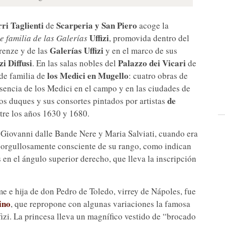
ri Taglienti
Scarperia y San Piero
de
acoge la
Uffizi
e familia de las Galerías
, promovida dentro del
Galerías Uffizi
renze y de las
y en el marco de sus
zi Diffusi
Palazzo dei Vicari
. En las salas nobles del
de
los Medici en Mugello
 de familia de
: cuatro obras de
sencia de los Medici en el campo y en las ciudades de
de
los duques y sus consortes pintados por artistas
ntre los años 1630 y 1680.
e Giovanni dalle Bande Nere y Maria Salviati, cuando era
 orgullosamente consciente de su rango, como indican
 en el ángulo superior derecho, que lleva la inscripción
e e hija de don Pedro de Toledo, virrey de Nápoles, fue
ino
, que repropone con algunas variaciones la famosa
izi. La princesa lleva un magnífico vestido de “brocado