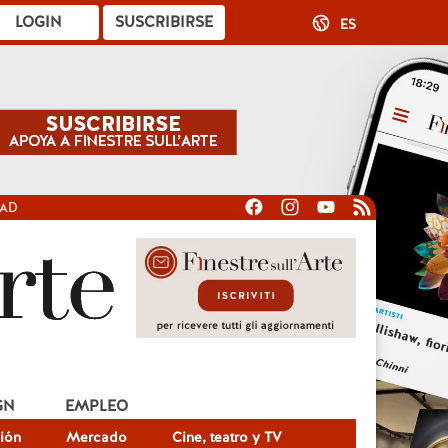
LOGIN
SUSCRIBIRSE
ES
DAD
GN
EMPLEO
ión
Mercado
Cine, teatro y TV