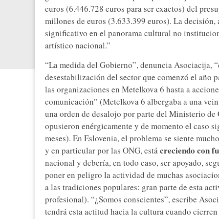
euros (6.446.728 euros para ser exactos) del pres
millones de euros (3.633.399 euros). La decisión,
significativo en el panorama cultural no institucio
artístico nacional.”
“La medida del Gobierno”, denuncia Asociacija, 
desestabilización del sector que comenzó el año p
las organizaciones en Metelkova 6 hasta a accion
comunicación” (Metelkova 6 albergaba a una veint
una orden de desalojo por parte del Ministerio de C
opusieron enérgicamente y de momento el caso sig
meses). En Eslovenia, el problema se siente mucho 
creciendo con f
y en particular por las ONG, está
nacional y debería, en todo caso, ser apoyado, segú
poner en peligro la actividad de muchas asociacio
a las tradiciones populares: gran parte de esta act
profesional). “¿Somos conscientes”, escribe Asoci
tendrá esta actitud hacia la cultura cuando cierre