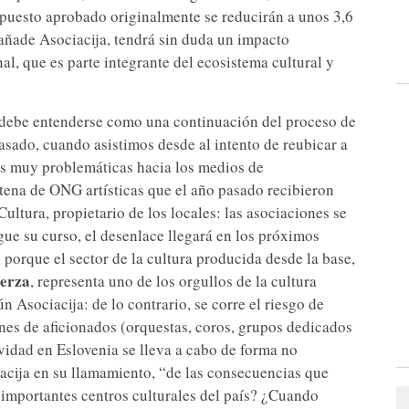
upuesto aprobado originalmente se reducirán a unos 3,6
 añade Asociacija, tendrá sin duda un impacto
nal, que es parte integrante del ecosistema cultural y
“debe entenderse como una continuación del proceso de
asado, cuando asistimos desde al intento de reubicar a
es muy problemáticas hacia los medios de
ena de ONG artísticas que el año pasado recibieron
ultura, propietario de los locales: las asociaciones se
ue su curso, el desenlace llegará en los próximos
porque el sector de la cultura producida desde la base,
uerza
, representa uno de los orgullos de la cultura
n Asociacija: de lo contrario, se corre el riesgo de
nes de aficionados (orquestas, coros, grupos dedicados
ividad en Eslovenia se lleva a cabo de forma no
acija en su llamamiento, “de las consecuencias que
n importantes centros culturales del país? ¿Cuando