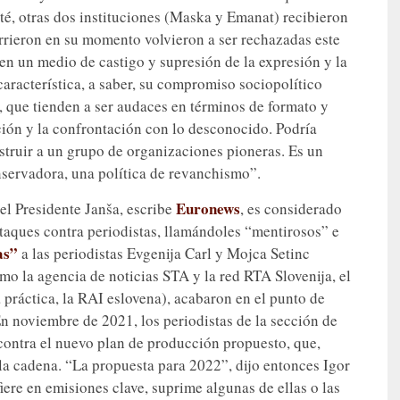
ité, otras dos instituciones (Maska y Emanat) recibieron
rrieron en su momento volvieron a ser rechazadas este
 en un medio de castigo y supresión de la expresión y la
aracterística, a saber, su compromiso sociopolítico
, que tienden a ser audaces en términos de formato y
ión y la confrontación con lo desconocido. Podría
estruir a un grupo de organizaciones pioneras. Es un
nservadora, una política de revanchismo”.
Euronews
 el Presidente Janša, escribe
, es considerado
taques contra periodistas, llamándoles “mentirosos” e
as”
a las periodistas Evgenija Carl y Mojca Setinc
o la agencia de noticias STA y la red RTA Slovenija, el
 práctica, la RAI eslovena), acabaron en el punto de
n noviembre de 2021, los periodistas de la sección de
ontra el nuevo plan de producción propuesto, que,
 la cadena. “La propuesta para 2022”, dijo entonces Igor
iere en emisiones clave, suprime algunas de ellas o las