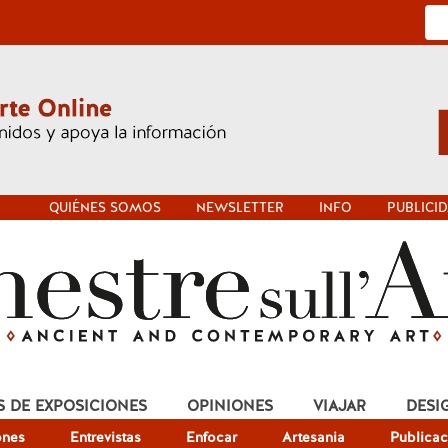
QUIÉNES SOMOS
NEWSLETTER
INFO
PUBLICI
S DE EXPOSICIONES
OPINIONES
VIAJAR
DESI
ones
Entrevistas
Enfocar
Artesania
Publicac