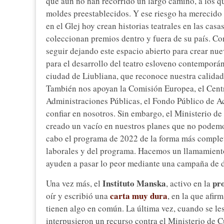
que aún no han recorrido un largo camino, a los qu
moldes preestablecidos. Y ese riesgo ha merecido 
en el Glej hoy crean historias teatrales en las cas
coleccionan premios dentro y fuera de su país. C
seguir dejando este espacio abierto para crear nue
para el desarrollo del teatro esloveno contemporá
ciudad de Liubliana, que reconoce nuestra calida
También nos apoyan la Comisión Europea, el Centro
Administraciones Públicas, el Fondo Público de Ac
confiar en nosotros. Sin embargo, el Ministerio de
creado un vacío en nuestros planes que no podemos
cabo el programa de 2022 de la forma más completa
laborales y del programa. Hacemos un llamamiento
ayuden a pasar lo peor mediante una campaña de 
Instituto Manska
pr
Una vez más, el
, activo en la
carta muy dura
oír y escribió una
, en la que afi
tienen algo en común. La última vez, cuando se les
interpusieron un recurso contra el Ministerio de C