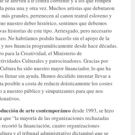
e se atreven a ir contra corriente y a los que rompen
la pena una y otra vez. Muchos artistas que debutaron
as más grandes, pertenecen al canon teatral esloveno y
omo nuestro deber histórico, sentimos que debemos
vas historias de este tipo. Arriesgado, pero necesario
neo. No habríamos podido hacerlo sin el apoyo de la
d y nos financia programáticamente desde hace décadas.
 para la Creatividad, el Ministerio de
tividades Culturales y patrocinadores. Gracias por
 Cultura ha sido nuestro mayor financiador, lo que ha
 llenar sin ayuda. Hemos decidido intentar llevar a
 posible a costa de reducir drásticamente los costes
 a nuestro público y simpatizantes para que nos
donativos.
oducción de arte contemporáneo
desde 1993, se hizo
rma que “la mayoría de las organizaciones rechazadas
 recortó la financiación, cuatro organizaciones
ultura y el tribunal administrativo dictaminó que se