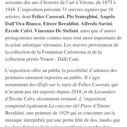
soixante-dix ans d’histoire de l’art à Vérone, de 1875 à
1948. L’exposition présente 31 œuvres signées par 18
Felice Casorati
Pio Semeghini
Angelo
artistes, dont
,
,
Dall’Oca Bianca
Ettore Beraldini
Alfredo Savini
,
,
,
Ercole Calvi
Vincenzo De Stefani
,
, ainsi que d’autres
protagonistes moins connus mais tout aussi importants de
la scène artistique véronaise. Les œuvres proviennent de
la collection de la Fondation Cariverona et de la
collection privée Veneri - Dalli Cani.
L’exposition offre au public la possibilité d’admirer des
peintures rarement exposées au public. Il s’agit
notamment des
Œufs sur le tapis de
Felice Casorati, qui
n’avaient pas été exposés depuis 2018, et de
Lavandaie
d’Ercole Calvi, récemment restauré.
L
’exposition
comprend également
La canzone del Piave
d’Ettore
Beraldini, une peinture de 1929 qui se concentre sur la
musique interprétée par une petite fille de dos, tandis que
les deux femmes de la scène semblent se perdre dans