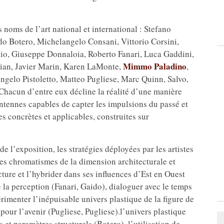
 noms de l’art national et international : Stefano
do Botero, Michelangelo Consani, Vittorio Corsini,
o, Giuseppe Donnaloia, Roberto Fanari, Luca Gaddini,
Mimmo Paladino
nian, Javier Marin, Karen LaMonte,
,
ngelo Pistoletto, Matteo Pugliese, Marc Quinn, Salvo,
Chacun d’entre eux décline la réalité d’une manière
ntennes capables de capter les impulsions du passé et
s concrètes et applicables, construites sur
de l’exposition, les stratégies déployées par les artistes
les chromatismes de la dimension architecturale et
ecture et l’hybrider dans ses influences d’Est en Ouest
de la perception (Fanari, Gaido), dialoguer avec le temps
érimenter l’inépuisable univers plastique de la figure de
s pour l’avenir (Pugliese, Pugliese).l’univers plastique
 et paramètres structurels (Botero), l’utilisation de