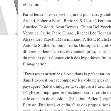
réflexion.
Parmi les artistes exposés figurent plusieurs grands
Arienti, Roberto Barni, Bertozzi & Casoni, Fernan
Amedeo Desideri, Aron Demetz, Chiara Del Vecchi
Veronica Gaido, Piero Gilardi, Rachel Lee Hovna
Alessandro Papetti, Massimiliano Pelletti, Michela
Antonio Sidibè, Antonio Trotta, Giuseppe Uncini. 
différente : leurs œuvres deviennent presque des a
du présent pour donner vie à des hypothèses future
l’imagination.
“Diverses et articulées, lit-on dans la présentation 
dans l’exposition : recomposer les volumétries et 
paysagère (Salvo), intégrer la sculpture à l’archit
(Pugliese), impliquer le spectateur sur le terrain 
et le concept de classique (Paladino, Pelletti), exp
l’artiste (Pugliese), et enfin, faire des proposition
inépuisable de la figure (Demetz) et de ses volumes