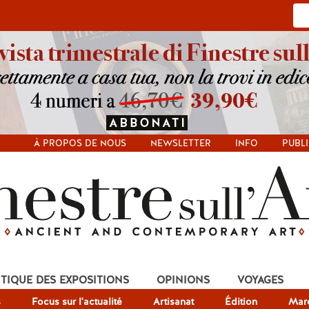
À PROPOS DE NOUS
NEWSLETTER
INFO
PUBLI
ITIQUE DES EXPOSITIONS
OPINIONS
VOYAGES
s
Focus sur l'actualité
Artisanat
Édition
Mar