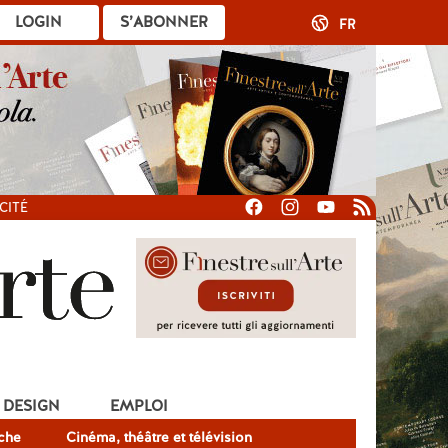
LOGIN
S’ABONNER
FR
CITÉ
DESIGN
EMPLOI
che
Cinéma, théâtre et télévision