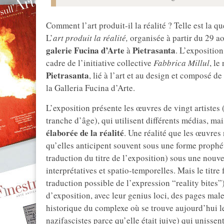
Comment l’art produit-il la réalité ? Telle est la q
L’
art produit la réalité,
organisée à partir du 29 a
galerie Fucina d’Arte
Pietrasanta
à
. L’expositio
cadre de l’initiative collective
Fabbrica Millul
, l
Pietrasanta
, lié à l’art et au design et composé d
la Galleria Fucina d’Arte.
L’exposition présente les œuvres de vingt artistes 
tranche d’âge), qui utilisent différents médias, ma
élaborée de la réalité
. Une réalité que les œuvre
qu’elles anticipent souvent sous une forme prophét
traduction du titre de l’exposition) sous une nou
interprétatives et spatio-temporelles. Mais le titre
traduction possible de l’expression “reality bites”
d’exposition, avec leur genius loci, des pages male
historique du complexe où se trouve aujourd’hui le
nazifascistes parce qu’elle était juive) qui unisse