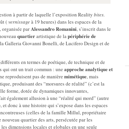
uestion à partir de laquelle l’exposition Reality
bites.
oût (
vernissage
à 19 heures) dans les espaces de la
Alessandro Romanini
n, organisée par
, s’inscrit dans le
quartier
périphérie de
e nouveau
artistique de la
e la Galleria Giovanni Bonelli, de Lucifero Design et de
(différents en termes de poétique, de technique et de
approche analytique et
is qui ont un trait commun : une
mimétique
s ne reproduisent pas de manière
, mais
ique, produisant des “morsures de réalité” (c’est la
velle forme, dotée de dynamiques innovantes,
 fait également allusion à une “réalité qui mord” (autre
), et donc à une histoire qui s’expose dans les espaces
ncontreuses (celles de la famille Millul, propriétaire
 nouveau quartier des arts, persécutée par les
nt les dimensions locales et globales en une seule