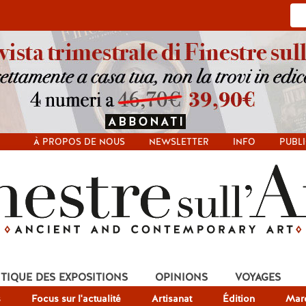
À PROPOS DE NOUS
NEWSLETTER
INFO
PUBLI
ITIQUE DES EXPOSITIONS
OPINIONS
VOYAGES
s
Focus sur l'actualité
Artisanat
Édition
Mar