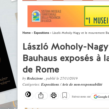
Home
Expositions
László Moholy-Nagy et le mouvement Bau
László Moholy-Nagy
Bauhaus exposés à la
de Rome
by
Redazione
, publié le 27/11/2019
Catégories:
Expositions
/
Avis de non-responsabilité
Google
Suivez-nous sur