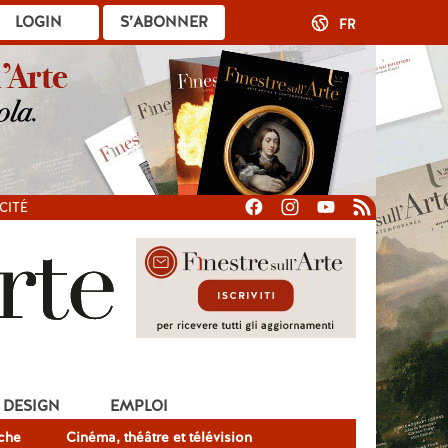
LOGIN
S’ABONNER
FR
CITÉ
DESIGN
EMPLOI
che
Cinéma, théâtre et télévision