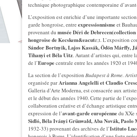
technique photographique contemporaine d’avant
L’exposition est enrichie d’une importante section 
expressionnisme
garde hongroise, entre
et Bauhaus
musée Déri de Debrecen
(collection
provenant du
hongroise de Kecskem&eacut
e;t. L’exposition 
Sándor Bortnyik, Lajos Kassák, Ödön Márffy, J
Tihanyi et Béla Uitz
. Autant d’artistes qui, entre 
Europe
de l’
centrale entre les années 1920 et 194
La section de l’exposition
Budapest à Rome. Artist
Arianna Angelelli et Claudio Cresc
organisée par
Galleria d’Arte Moderna, est consacrée aux artiste
et le début des années 1940. Cette partie de l’expo
collaboration créative et d’échange artistique entre
avant-garde européenne
expression de l’
du XXe si
Sidló, Béla Iványi Grünwald, Aba Novák, Paolo 
Istituto Luc
1932-33) provenant des archives de l’
hongrois à Rome. L’identification d’une forte prése