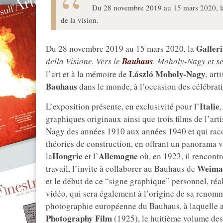
Du 28 novembre 2019 au 15 mars 2020, la
de la vision.
Galler
Du 28 novembre 2019 au 15 mars 2020, la
della Visione. Vers le
Bauhaus
. Moholy-Nagy et s
László Moholy-Nagy
l’art et à la mémoire de
, art
Bauhaus
dans le monde, à l’occasion des célébrat
Italie
L’exposition présente, en exclusivité pour l’
,
graphiques originaux ainsi que trois films de l’ar
Nagy des années 1910 aux années 1940 et qui racont
théories de construction, en offrant un panorama va
Hongrie
Allemagne
la
et l’
où, en 1923, il rencont
Weima
travail, l’invite à collaborer au Bauhaus de
et le début de ce “signe graphique” personnel, réa
vidéo, qui sera également à l’origine de sa renomm
photographie européenne du Bauhaus, à laquelle a
Photography Film
(1925), le huitième volume des