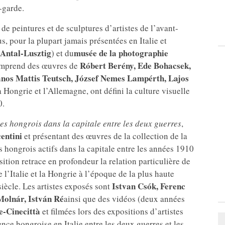
-garde.
de peintures et de sculptures d’artistes de l’avant-
, pour la plupart jamais présentées en Italie et
 Antal-Lusztig
musée de la photographie
) et du
Róbert Berény, Ede Bohacsek,
comprend des œuvres de
ános Mattis Teutsch, József Nemes Lampérth, Lajos
la Hongrie et l’Allemagne, ont défini la culture visuelle
0.
es hongrois dans la capitale entre les deux guerres
,
entini
et présentant des œuvres de la collection de la
s hongrois actifs dans la capitale entre les années 1910
sition retrace en profondeur la relation particulière de
 l’Italie et la Hongrie à l’époque de la plus haute
Istvan Csók, Ferenc
ècle. Les artistes exposés sont
Molnár, István Ré
ainsi que des vidéos (deux années
e-Cinecittà
et filmées lors des expositions d’artistes
nce hongroise en Italie entre les deux guerres et les