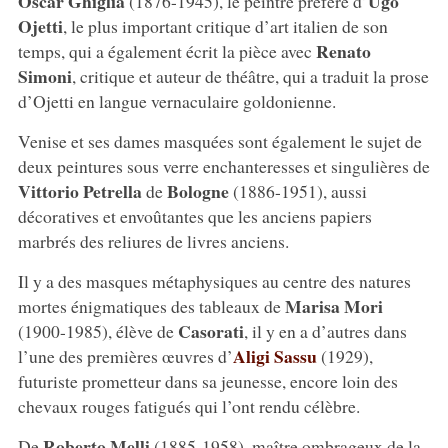
Oscar Ghiglia
Ugo
(1876-1945), le peintre préféré d’
Ojetti
, le plus important critique d’art italien de son
Renato
temps, qui a également écrit la pièce avec
Simoni
, critique et auteur de théâtre, qui a traduit la prose
d’Ojetti en langue vernaculaire goldonienne.
Venise et ses dames masquées sont également le sujet de
deux peintures sous verre enchanteresses et singulières de
Vittorio Petrella
Bologne
de
(1886-1951), aussi
décoratives et envoûtantes que les anciens papiers
marbrés des reliures de livres anciens.
Il y a des masques métaphysiques au centre des natures
Marisa Mori
mortes énigmatiques des tableaux de
Casorati
(1900-1985), élève de
, il y en a d’autres dans
Aligi Sassu
l’une des premières œuvres d’
(1929),
futuriste prometteur dans sa jeunesse, encore loin des
chevaux rouges fatigués qui l’ont rendu célèbre.
Roberto Melli
De
(1885-1958), maître ombrageux de la