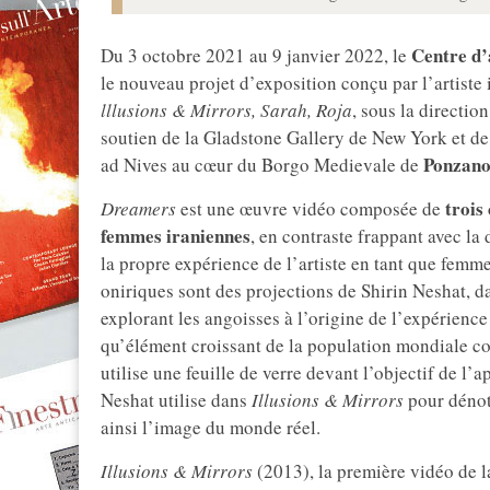
Centre d
Du 3 octobre 2021 au 9 janvier 2022, le
le nouveau projet d’exposition conçu par l’artiste
lllusions & Mirrors, Sarah, Roja
, sous la directi
soutien de la Gladstone Gallery de New York et de
Ponzan
ad Nives au cœur du Borgo Medievale de
trois
Dreamers
est une œuvre vidéo composée de
femmes iraniennes
, en contraste frappant avec la 
la propre expérience de l’artiste en tant que femme
oniriques sont des projections de Shirin Neshat, da
explorant les angoisses à l’origine de l’expérience
qu’élément croissant de la population mondiale co
utilise une feuille de verre devant l’objectif de l
Neshat utilise dans
Illusions & Mirrors
pour dénote
ainsi l’image du monde réel.
Illusions & Mirrors
(2013), la première vidéo de la