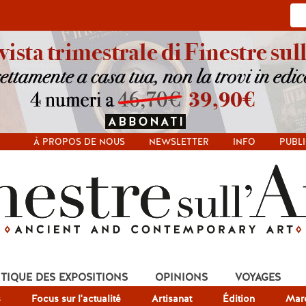
À PROPOS DE NOUS
NEWSLETTER
INFO
PUBLI
ITIQUE DES EXPOSITIONS
OPINIONS
VOYAGES
s
Focus sur l'actualité
Artisanat
Édition
Mar