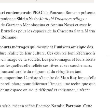
’art contemporain PRAC
de Ponzano Romano présente
Shirin Neshat
 iranienne
intitulé Dreamers trilogy :
on de Graziano Menolascina et Annina Nosei et avec le
 Bruxelles pour les espaces de la Chiesetta Santa Maria
o Romano
.
 courts métrages
univers onirique des
qui racontent l’
dure réalité de leur culture. Ces œuvres font référence à
 en marge de la société. Les personnages et leurs récits
ns lesquelles elle reflète ses rêves et ses cauchemars,
 transculturelle du migrant et du réfugié en tant
Man Ray
ntemporaine. L’artiste s’inspire de
lorsqu’elle
’appareil photo pour déformer l’image, une technique que
r un espace onirique déformé et indistinct, altérant
Natalie Portman
 série, met en scène l’actrice
. Cette