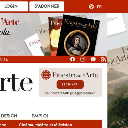
LOGIN
S’ABONNER
FR
CITÉ
DESIGN
EMPLOI
che
Cinéma, théâtre et télévision