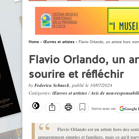
Home
Œuvres et artistes
Flavio Orlando, un artiste hors norm
Flavio Orlando, un ar
sourire et réfléchir
by
Federica Schneck
, publié le 10/07/2024
Catégories:
Œuvres et artistes
/
Avis de non-responsabili
Google
Suivez-nous sur
Flavio Orlando est un artiste hors des sent
apparemment simples et familiers, mais ce qu'il parvi