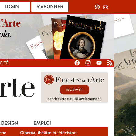
LOGIN
S’ABONNER
FR
CITÉ
DESIGN
EMPLOI
che
Cinéma, théâtre et télévision