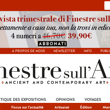
À PROPOS DE NOUS
NEWSLETTER
INFO
PUBLI
ITIQUE DES EXPOSITIONS
OPINIONS
VOYAGES
s
Focus sur l'actualité
Artisanat
Édition
Mar